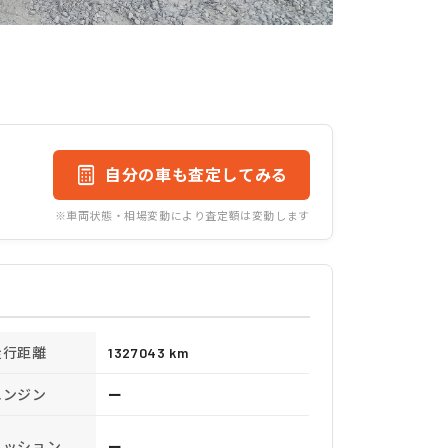
自分の車も査定してみる
※車両状態・相場変動により査定額は変動します
走行距離
1327043 km
エンジン
ー
ミッション
ー