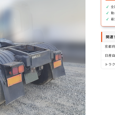
全
動
最
関連
京都
日産自
トラ