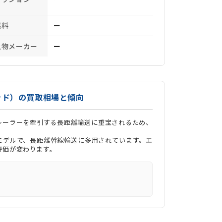
燃料
ー
上物メーカー
ー
ッド）の買取相場と傾向
レーラーを牽引する長距離輸送に重宝されるため、
力モデルで、長距離幹線輸送に多用されています。エ
評価が変わります。