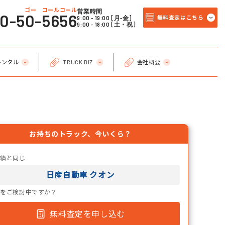
ゴー コールコール
営業時間
20-50-5656
9:00 - 19:00 [月-金]
無料査定はこちら
9:00 - 18:00 [土・祝]
レンタル
TRUCK BIZ
会社概要
お持ちのトラック、今いくら？
実績と同じ
日産自動車 クオン
却をご検討中ですか？
無料査定を申し込む