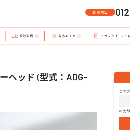
01
査定窓口
買取車両
対応エリア
トラックリース・
ヘッド (型式：ADG-
この
の売