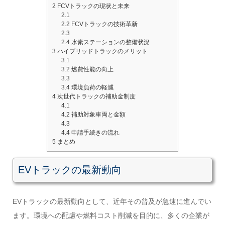
2
FCVトラックの現状と未来
2.1
2.2
FCVトラックの技術革新
2.3
2.4
水素ステーションの整備状況
3
ハイブリッドトラックのメリット
3.1
3.2
燃費性能の向上
3.3
3.4
環境負荷の軽減
4
次世代トラックの補助金制度
4.1
4.2
補助対象車両と金額
4.3
4.4
申請手続きの流れ
5
まとめ
EVトラックの最新動向
EVトラックの最新動向として、近年その普及が急速に進んでい
ます。環境への配慮や燃料コスト削減を目的に、多くの企業が