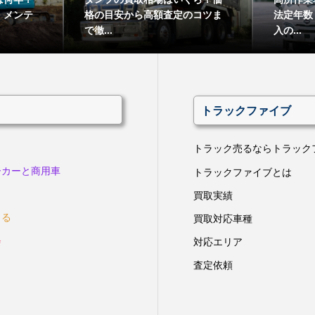
・メンテ
格の目安から高額査定のコツま
法定年数
で徹...
入の...
トラックファイブ
トラック売るならトラック
ーカーと商用車
トラックファイブとは
買取実績
きる
買取対応車種
会
対応エリア
査定依頼