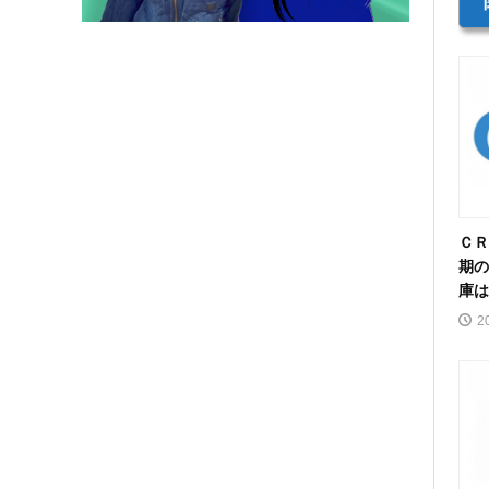
ＣＲ
期の
庫は
2