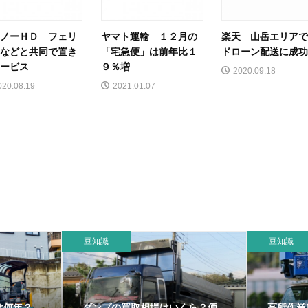
ノーＨＤ フェリ
ヤマト運輸 １２月の
楽天 山岳エリア
などと共同で置き
「宅急便」は前年比１
ドローン配送に成
ービス
９％増
2020.09.18
020.08.19
2021.01.07
豆知識
豆知識
は何年？
ダンプの買取相場はいくら？価
高所作業