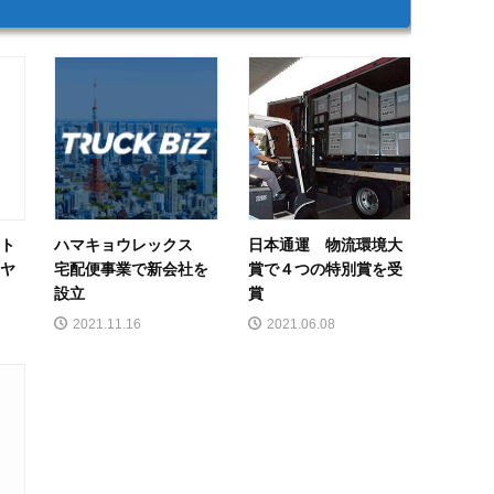
型ト
ハマキョウレックス
日本通運 物流環境大
イヤ
宅配便事業で新会社を
賞で４つの特別賞を受
設立
賞
2021.11.16
2021.06.08