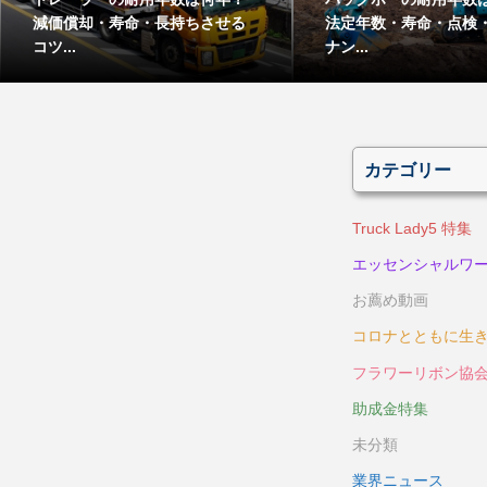
減価償却・寿命・長持ちさせる
法定年数・寿命・点検
コツ...
ナン...
カテゴリー
Truck Lady5 特集
エッセンシャルワ
お薦め動画
コロナとともに生
フラワーリボン協
助成金特集
未分類
業界ニュース