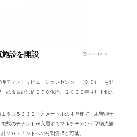
流施設を開設
2020.12.15
曽岬ディストリビューションセンター（ＤＣ）」を開
で、総投資額は約２７０億円。２０２２年４月下旬の
積１５万５３３２平方メートルの４階建て。木曽岬干
。複数のテナントが入居するマルチテナント型物流施
、計２０テナントへの分割賃借が可能。