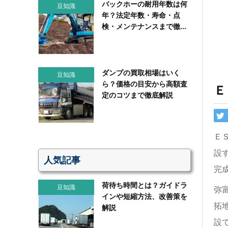
バックホーの耐用年数は何
豆知識
年？法定年数・寿命・点
検・メンテナンスまで徹...
ダンプの買取相場はいく
豆知識
ら？価格の目安から高額査
Ｅ
定のコツまで徹底解説
Ｅ
設
人気記事
完
荷待ち時間とは？ガイドラ
豆知識
弥
インや短縮方法、改善策を
拓
解説
設