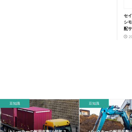
セイ
シモ
配サ
2
豆知識
豆知識
トレーラーの耐用年数は何年？
バックホーの耐用年数