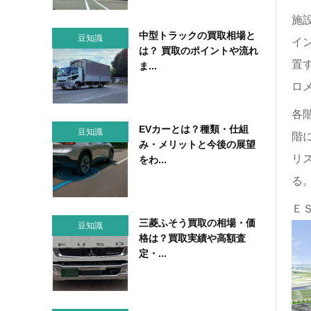
施
中型トラックの買取相場と
豆知識
イ
は？ 買取のポイントや流れ
置
ま...
ロ
各
EVカーとは？種類・仕組
豆知識
階
み・メリットと今後の展望
リ
をわ...
る
Ｅ
三菱ふそう買取の相場・価
豆知識
格は？買取実績や高額査
定・...