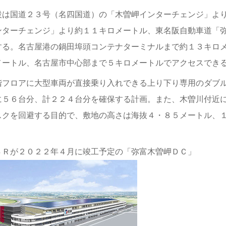
設は国道２３号（名四国道）の「木曽岬インターチェンジ」よ
ンターチェンジ」より約１１キロメートル、東名阪自動車道「
する。名古屋港の鍋田埠頭コンテナターミナルまで約１３キロ
メートル、名古屋市中心部まで５キロメートルでアクセスでき
階フロアに大型車両が直接乗り入れできる上り下り専用のダブ
に５６台分、計２２４台分を確保する計画。また、木曽川付近
スクを回避する目的で、敷地の高さは海抜４・８５メートル、
。
ＳＲが２０２２年４月に竣工予定の「弥富木曽岬ＤＣ」