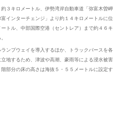
り約３キロメートル、伊勢湾岸自動車道「弥富木曽岬
弥富インターチェンジ」より約１４キロメートルに位
メートル、中部国際空港（セントレア）まで約４６キ
る。
ルランプウェイを導入するほか、トラックバースを各
に立地するため、津波や高潮、豪雨等による浸水被害
１階部分の床の高さは海抜５・５５メートルに設定す