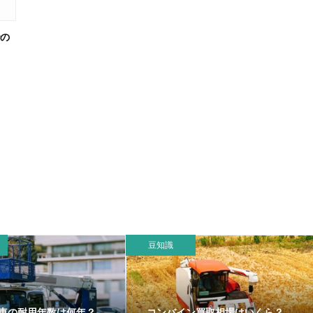
での
功
豆知識
車の耐用年数は何年？
コンバイン買取相場はいくら？