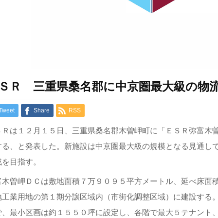
ＳＲ 三重県桑名郡に中京圏最大級の物
Tweet
Share
RSS
ＳＲは１２月１５日、三重県桑名郡木曽岬町に「ＥＳＲ弥富木
する、と発表した。新施設は中京圏最大級の規模となる見通し
成を目指す。
富木曽岬ＤＣは敷地面積７万９０９５平方メートル、延べ床面
地工業用地の第１期分譲区域内（市街化調整区域）に建設する
で、最小区画は約１５５０坪に設定し、各階で最大５テナント