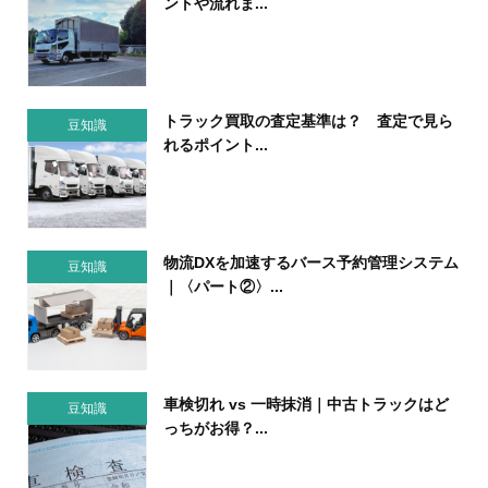
ントや流れま...
トラック買取の査定基準は？ 査定で見ら
豆知識
れるポイント...
物流DXを加速するバース予約管理システム
豆知識
｜〈パート②〉...
車検切れ vs 一時抹消｜中古トラックはど
豆知識
っちがお得？...