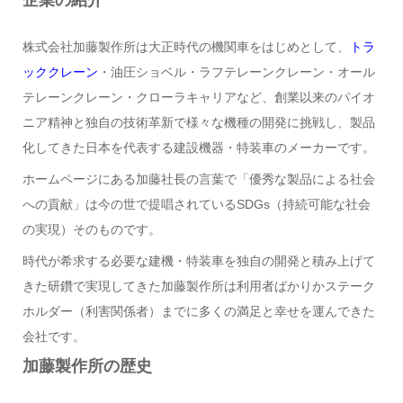
企業の紹介
株式会社加藤製作所は大正時代の機関車をはじめとして、
トラ
ッククレーン
・油圧ショベル・ラフテレーンクレーン・オール
テレーンクレーン・クローラキャリアなど、創業以来のパイオ
ニア精神と独自の技術革新で様々な機種の開発に挑戦し、製品
化してきた日本を代表する建設機器・特装車のメーカーです。
ホームページにある加藤社長の言葉で「優秀な製品による社会
への貢献」は今の世で提唱されているSDGs（持続可能な社会
の実現）そのものです。
時代が希求する必要な建機・特装車を独自の開発と積み上げて
きた研鑽で実現してきた加藤製作所は利用者ばかりかステーク
ホルダー（利害関係者）までに多くの満足と幸せを運んできた
会社です。
加藤製作所の歴史