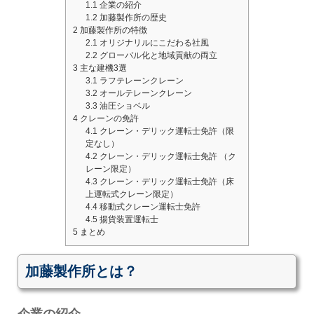
1.1
企業の紹介
1.2
加藤製作所の歴史
2
加藤製作所の特徴
2.1
オリジナリルにこだわる社風
2.2
グローバル化と地域貢献の両立
3
主な建機3選
3.1
ラフテレーンクレーン
3.2
オールテレーンクレーン
3.3
油圧ショベル
4
クレーンの免許
4.1
クレーン・デリック運転士免許（限
定なし）
4.2
クレーン・デリック運転士免許 （ク
レーン限定）
4.3
クレーン・デリック運転士免許（床
上運転式クレーン限定）
4.4
移動式クレーン運転士免許
4.5
揚貨装置運転士
5
まとめ
加藤製作所とは？