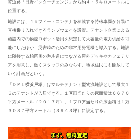
賀道路「日野インターチェンジ」から約４・５キロメートルに
位置する。
施設には、４５フィートコンテナを積載する特殊車両が各階に
直接乗り入れできるランプウェイを設置。テナント企業による
施設内での物流ロボット活用を想定して大容量の電力供給を可
能にしたほか、災害時のための非常用発電機も導入する。施設
に隣接する柏尾川の遊歩道につながる屋外デッキやカフェテリ
アを用意し、働くスタッフのみならず、地域住民にも開放して
いく計画だという。
「ＤＰＬ横浜戸塚」はマルチテナント型物流施設として最大１
６のテナントが入居できる。１区画当たりの床面積は６６７０
平方メートル（２０１７坪）、１フロア当たりの床面積は１万
３０３７平方メートル（３９４３坪）に設定する。