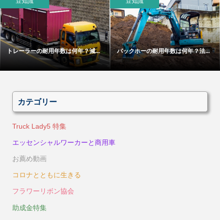
豆知識
豆知識
トレーラーの耐用年数は何年？減...
バックホーの耐用年数は何年？法...
カテゴリー
Truck Lady5 特集
エッセンシャルワーカーと商用車
お薦め動画
コロナとともに生きる
フラワーリボン協会
助成金特集