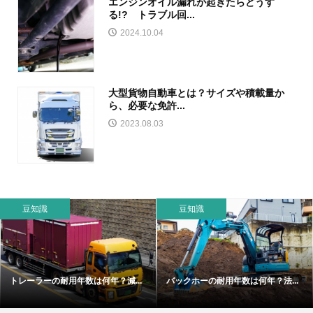
エンジンオイル漏れが起きたらどうす
る!? トラブル回...
2024.10.04
大型貨物自動車とは？サイズや積載量か
ら、必要な免許...
2023.08.03
豆知識
豆知識
トレーラーの耐用年数は何年？減...
バックホーの耐用年数は何年？法...