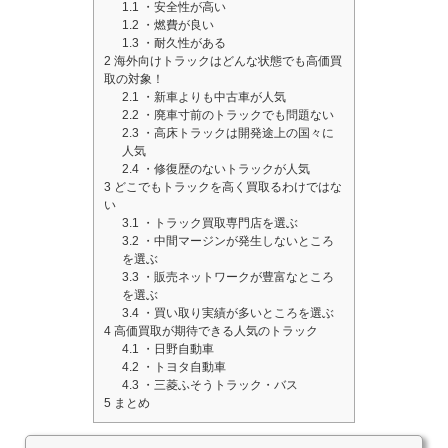
1.1
・安全性が高い
1.2
・燃費が良い
1.3
・耐久性がある
2
海外向けトラックはどんな状態でも高価買
取の対象！
2.1
・新車よりも中古車が人気
2.2
・廃車寸前のトラックでも問題ない
2.3
・高床トラックは開発途上の国々に
人気
2.4
・修復歴のないトラックが人気
3
どこでもトラックを高く買取るわけではな
い
3.1
・トラック買取専門店を選ぶ
3.2
・中間マージンが発生しないところ
を選ぶ
3.3
・販売ネットワークが豊富なところ
を選ぶ
3.4
・買い取り実績が多いところを選ぶ
4
高価買取が期待できる人気のトラック
4.1
・日野自動車
4.2
・トヨタ自動車
4.3
・三菱ふそうトラック・バス
5
まとめ