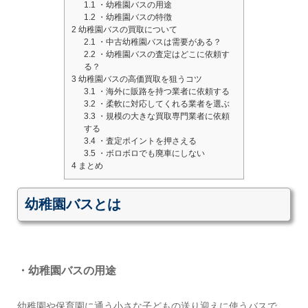
1.1
・幼稚園バスの用途
1.2
・幼稚園バスの特徴
2
幼稚園バスの買取について
2.1
・中古幼稚園バスは需要がある？
2.2
・幼稚園バスの査定はどこに依頼す
る？
3
幼稚園バスの高価買取を狙うコツ
3.1
・海外に販路を持つ業者に依頼する
3.2
・柔軟に対応してくれる業者を選ぶ
3.3
・規模の大きな買取専門業者に依頼
する
3.4
・査定ポイントを押さえる
3.5
・ボロボロでも廃車にしない
4
まとめ
幼稚園バスとは
・幼稚園バスの用途
幼稚園や保育園に通う小さな子どもの送り迎えに使うバスで、