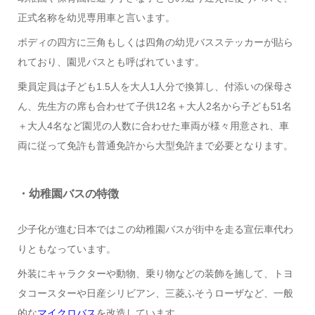
正式名称を幼児専用車と言います。
ボディの四方に三角もしくは四角の幼児バスステッカーが貼ら
れており、園児バスとも呼ばれています。
乗員定員は子ども1.5人を大人1人分で換算し、付添いの保母さ
ん、先生方の席も合わせて子供12名＋大人2名から子ども51名
＋大人4名など園児の人数に合わせた車両が様々用意され、車
両に従って免許も普通免許から大型免許まで必要となります。
・幼稚園バスの特徴
少子化が進む日本ではこの幼稚園バスが街中を走る宣伝車代わ
りともなっています。
外装にキャラクターや動物、乗り物などの装飾を施して、トヨ
タコースターや日産シリビアン、三菱ふそうローザなど、一般
的な
マイクロバス
を改造しています。