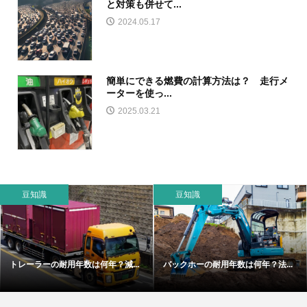
と対策も併せて...
2024.05.17
簡単にできる燃費の計算方法は？ 走行メ
ーターを使っ...
2025.03.21
豆知識
豆知識
トレーラーの耐用年数は何年？減...
バックホーの耐用年数は何年？法...