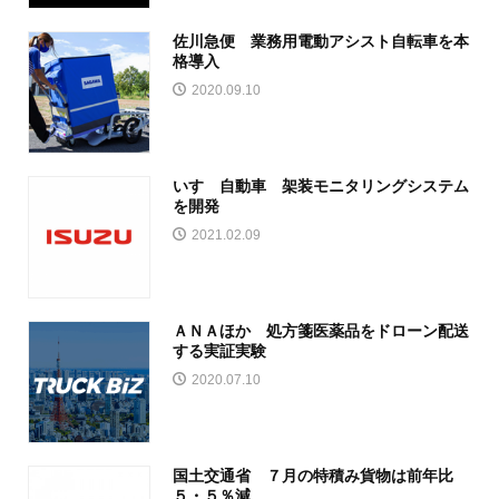
佐川急便 業務用電動アシスト自転車を本
格導入
2020.09.10
いすゞ自動車 架装モニタリングシステム
を開発
2021.02.09
ＡＮＡほか 処方箋医薬品をドローン配送
する実証実験
2020.07.10
国土交通省 ７月の特積み貨物は前年比
５・５％減