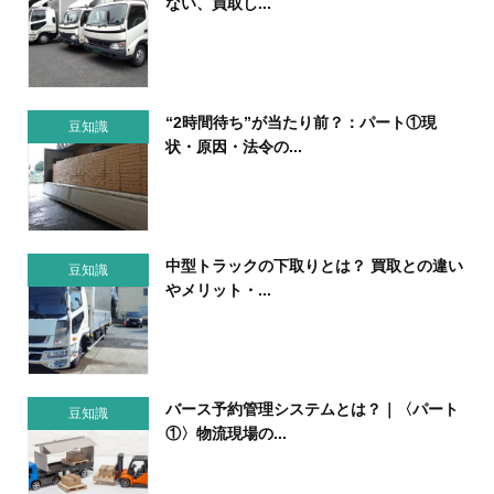
ない、買取し...
“2時間待ち”が当たり前？：パート①現
豆知識
状・原因・法令の...
中型トラックの下取りとは？ 買取との違い
豆知識
やメリット・...
バース予約管理システムとは？｜〈パート
豆知識
①〉物流現場の...