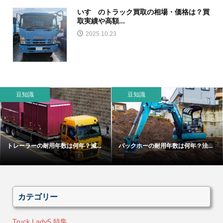
いすゞのトラック買取の相場・価格は？買
取実績や高額...
2025.10.23
豆知識
豆知識
トレーラーの耐用年数は何年？減...
バックホーの耐用年数は何年？法...
カテゴリー
Truck Lady5 特集