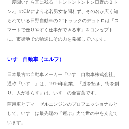
一度聞いたら耳に残る「トントントントン日野の２ト
ン♪」のCMにより老若男女を問わず、その名が広く知
られている日野自動車の２tトラックのデュトロは「ス
マートで走りやすく仕事ができる車」をコンセプト
に、市街地での輸送にその力を発揮しています。
いすゞ自動車（エルフ）
日本最古の自動車メーカー「いすゞ自動車株式会社」
通称『いすゞ』は、1916年創業。『道を拓き、街を創
り、人が暮らす』は、いすゞの合言葉です。
商用車とディーゼルエンジンのプロフェッショナルと
して、いすゞは最先端の『運ぶ』力で世の中を支えて
います。