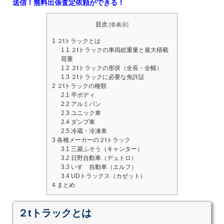
送信！無料出張査定依頼ができる！
目次
[
非表示
]
1
２tトラックとは
1.1
２tトラックの車両総重量と最大積載
荷重
1.2
２tトラックの形状（全長・全幅）
1.3
２tトラックに必要な免許証
2
２tトラックの種類
2.1
平ボディ
2.2
アルミバン
2.3
ユニック車
2.4
ダンプ車
2.5
冷蔵・冷凍車
3
各種メーカーの２tトラック
3.1
三菱ふそう（キャンター）
3.2
日野自動車（デュトロ）
3.3
いすゞ自動車（エルフ）
3.4
UDトラックス（カゼット）
4
まとめ
２tトラックとは