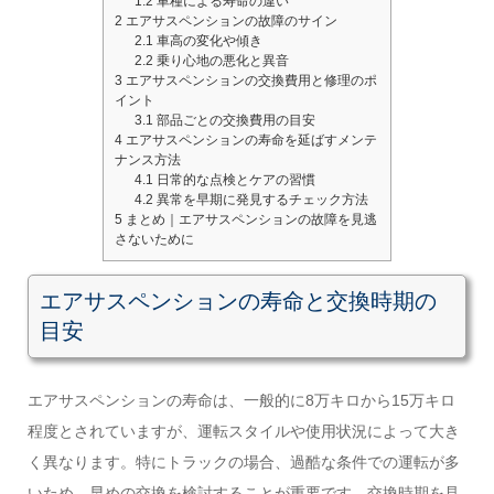
1.2
車種による寿命の違い
2
エアサスペンションの故障のサイン
2.1
車高の変化や傾き
2.2
乗り心地の悪化と異音
3
エアサスペンションの交換費用と修理のポ
イント
3.1
部品ごとの交換費用の目安
4
エアサスペンションの寿命を延ばすメンテ
ナンス方法
4.1
日常的な点検とケアの習慣
4.2
異常を早期に発見するチェック方法
5
まとめ｜エアサスペンションの故障を見逃
さないために
エアサスペンションの寿命と交換時期の
目安
エアサスペンションの寿命は、一般的に8万キロから15万キロ
程度とされていますが、運転スタイルや使用状況によって大き
く異なります。特にトラックの場合、過酷な条件での運転が多
いため、早めの交換を検討することが重要です。交換時期を見