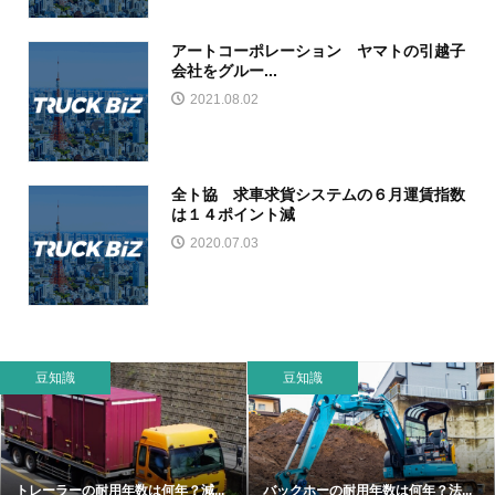
アートコーポレーション ヤマトの引越子
会社をグルー...
2021.08.02
全ト協 求車求貨システムの６月運賃指数
は１４ポイント減
2020.07.03
豆知識
豆知識
トレーラーの耐用年数は何年？減...
バックホーの耐用年数は何年？法...