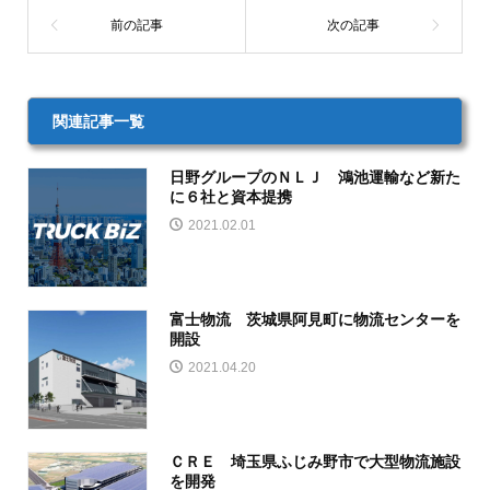
関連記事一覧
日野グループのＮＬＪ 鴻池運輸など新た
に６社と資本提携
2021.02.01
富士物流 茨城県阿見町に物流センターを
開設
2021.04.20
ＣＲＥ 埼玉県ふじみ野市で大型物流施設
を開発