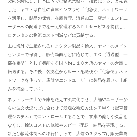
契約を締結し、日本国内での物流業務を一括受託する、と発表
した。ヤマトは自社の倉庫インフラや「宅急便」ネットワーク
を活用し、製品の保管、在庫管理、流通加工、店舗・エンドユ
ーザーへの配送までを一元管理する３ＰＬサービスを提供し、
ロクシタンの物流コスト削減などに貢献する。
主に海外で生産されるロクシタン製品を輸入。ヤマトのメイン
センターで保管し、販売動向などに応じて、ＴＣ（通過型、一
部在庫型）として機能する国内約１１０カ所のヤマトの倉庫に
転送する。その後、各拠点からルート配送便や「宅急便」ネッ
トワークを使って、店舗やエンドユーザーに製品を届ける仕組
みを構築していく。
ネットワーク上で在庫を絶えず流動化させ、店舗やユーザーか
らの注文状況などに合わせて最適な輸送方法をＴＭＳ（配車管
理システム）でコントロールすることで、在庫の偏りや欠品を
なくし、輸送コストの低減やスピード配送・納品を実現する。
新たな物流体制への移行によって、店舗のスタッフは販売業務