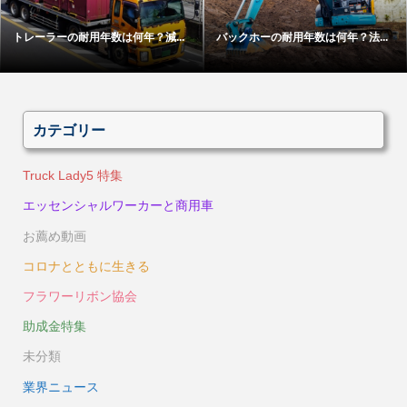
ダンプの買取相場はいくら？価格...
高所作業車の耐用年数は何年？法...
カテゴリー
Truck Lady5 特集
エッセンシャルワーカーと商用車
お薦め動画
コロナとともに生きる
フラワーリボン協会
助成金特集
未分類
業界ニュース