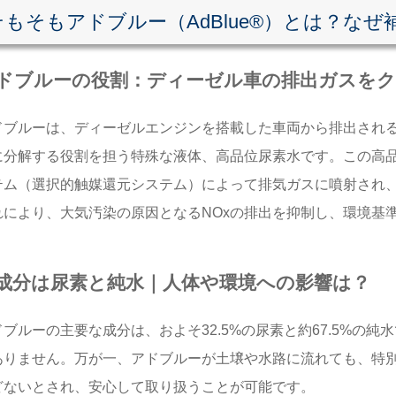
そもそもアドブルー（AdBlue®）とは？なぜ
ドブルーの役割：ディーゼル車の排出ガスをク
ドブルーは、ディーゼルエンジンを搭載した車両から排出される
に分解する役割を担う特殊な液体、高品位尿素水です。この高品
テム（選択的触媒還元システム）によって排気ガスに噴射され
れにより、大気汚染の原因となるNOxの排出を抑制し、環境基
成分は尿素と純水｜人体や環境への影響は？
ドブルーの主要な成分は、およそ32.5%の尿素と約67.5%の
ありません。万が一、アドブルーが土壌や水路に流れても、特
どないとされ、安心して取り扱うことが可能です。