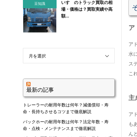
いすゞのトラック買取の相
豆知識
場・価格は？買取実績や高
額...
ア
ア
水
月を選択
ス
こ
最新の記事
主
トレーラーの耐用年数は何年？減価償却・寿
命・長持ちさせるコツまで徹底解説
ア
バックホーの耐用年数は何年？法定年数・寿
も
命・点検・メンテナンスまで徹底解説
ん