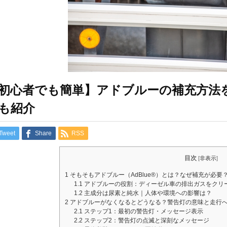
初心者でも簡単】アドブルーの補充方法
も紹介
Tweet
Share
RSS
目次
[
非表示
]
1
そもそもアドブルー（AdBlue®）とは？なぜ補充が必要
1.1
アドブルーの役割：ディーゼル車の排出ガスをクリ
1.2
主成分は尿素と純水｜人体や環境への影響は？
2
アドブルーがなくなるとどうなる？警告灯の意味と走行
2.1
ステップ1：最初の警告灯・メッセージ表示
2.2
ステップ2：警告灯の点滅と深刻なメッセージ