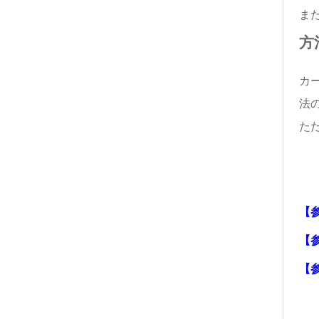
ま
方
カ
法
た
【
【
【