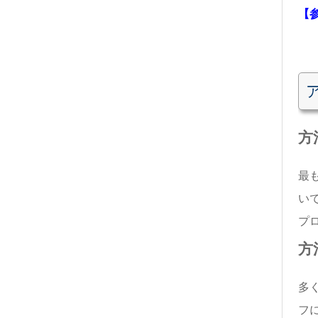
【
方
最
い
プ
方
多
フ