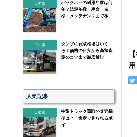
バックホーの耐用年数は何
豆知識
年？法定年数・寿命・点
検・メンテナンスまで徹...
ダンプの買取相場はいく
豆知識
ら？価格の目安から高額査
【
定のコツまで徹底解説
用
人気記事
中型トラック買取の査定基
豆知識
準は？ 査定で見られるポ
イ...