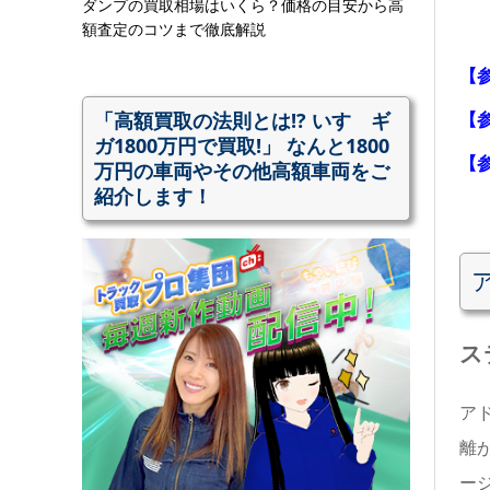
ダンプの買取相場はいくら？価格の目安から高
額査定のコツまで徹底解説
【
「高額買取の法則とは!? いすゞギ
【
ガ1800万円で買取!」 なんと1800
【
万円の車両やその他高額車両をご
紹介します！
ス
ア
離
ー