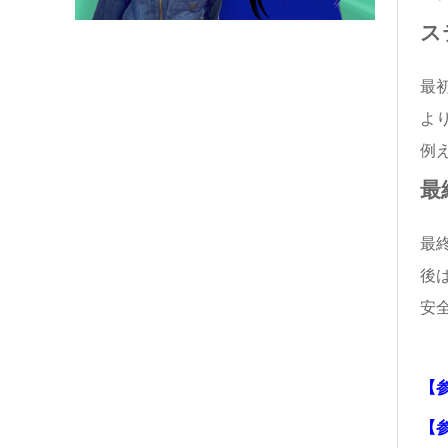
ス
最
よ
例
最
最
後
安
【
【