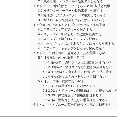
2.3
最終段階：エンジンが再始動できなくなる
3
アドブルーの補充はどこでできる？3つの方法と費用
3.1
方法①：ディーラーや整備工場で依頼する
3.2
方法②：ガソリンスタンドで補充してもらう
3.3
方法③：自分で購入して補充する（セルフ）
4
初心者でもできる！アドブルーのセルフ補充手順
4.1
ステップ1：アドブルーを購入する
4.2
ステップ2：車の補充口の位置を確認する
4.3
ステップ3：補充口のキャップを開ける
4.4
ステップ4：ノズルを取り付けてゆっくり補充する
4.5
ステップ5：キャップをしっかり閉めて完了
5
アドブルー補充時の注意点とよくある質問（Q&A）
5.1
【補充時の4つの重要注意点】
5.1.1
注意点1：燃料タンクには絶対に入れない！
5.1.2
注意点2：水やゴミなど異物を混入させない
5.1.3
注意点3：皮膚や衣服に付着したら洗い流す
5.1.4
注意点4：あふれさせない・こぼさない
5.2
【アドブルーに関するQ&A】
5.2.1
Q1：費用はどれくらいかかる？
5.2.2
Q2：アドブルーの消費量は？（燃費ならぬ「
5.2.3
Q3：保管方法は？使用期限はある？
5.2.4
Q4：警告灯が消えない場合はどうする？
6
まとめ：アドブルーの警告灯が出たら早めの補充を！