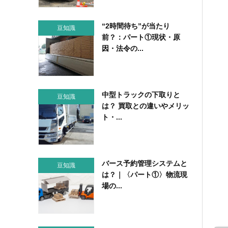
“2時間待ち”が当たり
豆知識
前？：パート①現状・原
因・法令の...
中型トラックの下取りと
豆知識
は？ 買取との違いやメリッ
ト・...
バース予約管理システムと
豆知識
は？｜〈パート①〉物流現
場の...