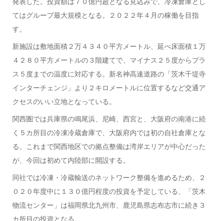
発表した。投資額は７０億円超となる見込みで、冷凍倉庫とし
てはグループ最大規模となる。２０２２年４月の稼働を目指
す。
新施設は敷地面積２万４３４０平方メートル、延べ床面積１万
４２８０平方メートルの３階建てで、マイナス２５度からプラ
ス５度までの温度に対応する。新名神高速道路の「茨木千堤寺
インターチェンジ」より２キロメートルに位置するなど交通ア
クセスのいい立地となっている。
関西圏では兵庫県の鳴尾浜、尼崎、西宮と、大阪府の南港に続
く５カ所目の冷凍冷蔵倉庫で、大阪府内では初の自社倉庫とな
る。これまで関西地区での拠点整備は湾岸エリアが中心だった
が、今回は初めて内陸部に開設する。
同社では冷凍・冷蔵輸送のネットワーク整備を進めるため、２
０２０年度中に１３０億円程度の投資を予定している、「茨木
物流センター」は福岡県北九州市、鹿児島県志布志市に続き３
カ所目の投資となる。