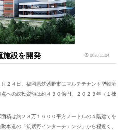
流施設を開発
2020.11.24
１月２４日、福岡県筑紫野市にマルチテナント型物流
拠点への総投資額は約４３０億円。２０２３年（１棟
床面積は約２３万１６００平方メートルの４階建てを
自動車道の「筑紫野インターチェンジ」から程近く、