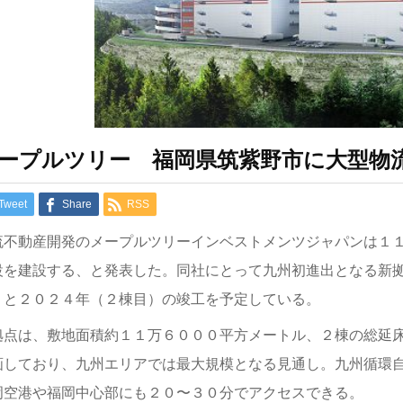
ープルツリー 福岡県筑紫野市に大型物
Tweet
Share
RSS
流不動産開発のメープルツリーインベストメンツジャパンは１
設を建設する、と発表した。同社にとって九州初進出となる新
）と２０２４年（２棟目）の竣工を予定している。
拠点は、敷地面積約１１万６０００平方メートル、２棟の総延
画しており、九州エリアでは最大規模となる見通し。九州循環
岡空港や福岡中心部にも２０〜３０分でアクセスできる。