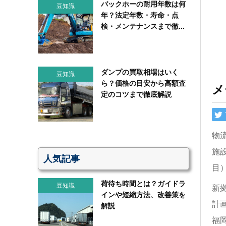
バックホーの耐用年数は何
豆知識
年？法定年数・寿命・点
検・メンテナンスまで徹...
ダンプの買取相場はいく
豆知識
ら？価格の目安から高額査
メ
定のコツまで徹底解説
物
施
人気記事
目
荷待ち時間とは？ガイドラ
豆知識
新
インや短縮方法、改善策を
計
解説
福