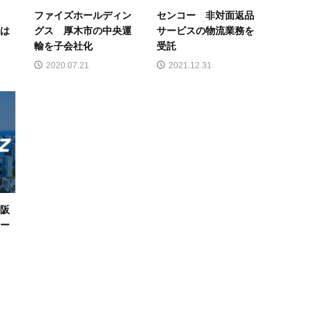
の
ファイズホールディン
センコー 非対面返品
数は
グス 厚木市の中央運
サービスの物流業務を
輸を子会社化
受託
2020.07.21
2021.12.31
大阪
オー