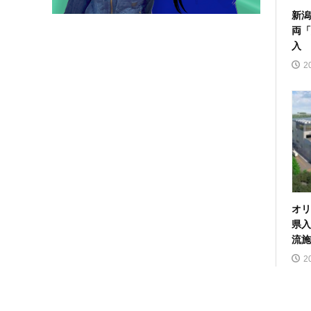
新潟
両「
入
2
オリ
県入
流施
2