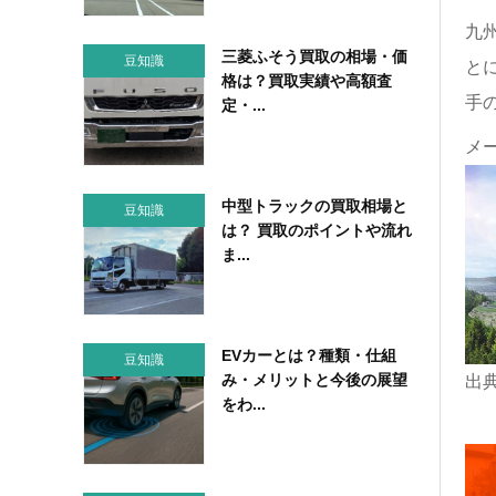
九
三菱ふそう買取の相場・価
豆知識
と
格は？買取実績や高額査
手
定・...
メ
中型トラックの買取相場と
豆知識
は？ 買取のポイントや流れ
ま...
EVカーとは？種類・仕組
豆知識
み・メリットと今後の展望
出
をわ...