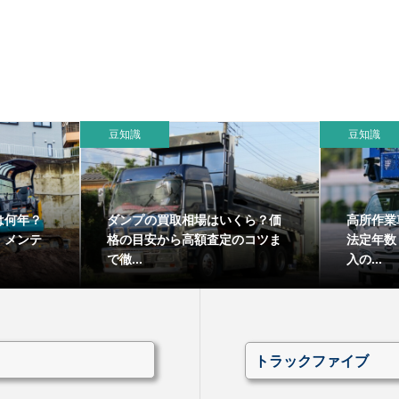
豆知識
豆知識
は何年？
ダンプの買取相場はいくら？価
高所作業
・メンテ
格の目安から高額査定のコツま
法定年数
で徹...
入の...
トラックファイブ