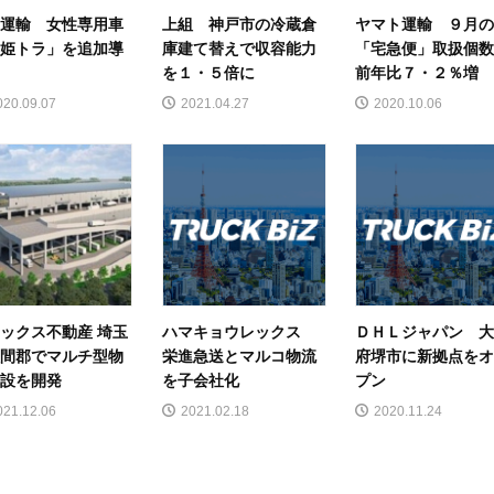
運輸 女性専用車
上組 神戸市の冷蔵倉
ヤマト運輸 ９月
姫トラ」を追加導
庫建て替えで収容能力
「宅急便」取扱個
を１・５倍に
前年比７・２％増
020.09.07
2021.04.27
2020.10.06
ックス不動産 埼玉
ハマキョウレックス
ＤＨＬジャパン 
間郡でマルチ型物
栄進急送とマルコ物流
府堺市に新拠点を
設を開発
を子会社化
プン
021.12.06
2021.02.18
2020.11.24