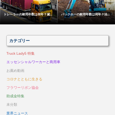
トレーラーの耐用年数は何年？減...
バックホーの耐用年数は何年？法...
カテゴリー
Truck Lady5 特集
エッセンシャルワーカーと商用車
お薦め動画
コロナとともに生きる
フラワーリボン協会
助成金特集
未分類
業界ニュース