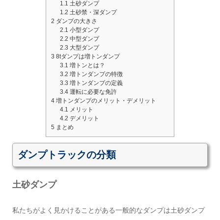
1.1
土砂ダンプ
1.2
土砂禁・深ダンプ
2
ダンプの大きさ
2.1
小型ダンプ
2.2
中型ダンプ
2.3
大型ダンプ
3
8tダンプは増トンダンプ
3.1
増トンとは？
3.2
増トンダンプの特徴
3.3
増トンダンプの定義
3.4
運転に必要な免許
4
増トンダンプのメリット・デメリット
4.1
メリット
4.2
デメリット
5
まとめ
ダンプトラックの分類
土砂ダンプ
私たちがよく見かけることがある一般的なダンプは土砂ダンプ