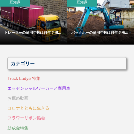
豆知識
豆知識
トレーラーの耐用年数は何年？減...
バックホーの耐用年数は何年？法...
カテゴリー
Truck Lady5 特集
エッセンシャルワーカーと商用車
お薦め動画
コロナとともに生きる
フラワーリボン協会
助成金特集