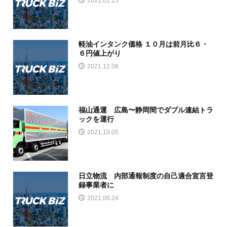
2021.01.15
軽油インタンク価格 １０月は前月比６・
６円値上がり
2021.12.06
福山通運 広島〜静岡間でダブル連結トラ
ックを運行
2021.10.05
日立物流 内部通報制度の自己適合宣言登
録事業者に
2021.06.24