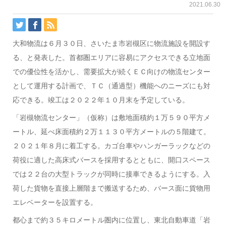
2021.06.30
大和物流は６月３０日、さいたま市岩槻区に物流施設を開設す
る、と発表した。首都圏エリアに容易にアクセスできる立地面
での優位性を活かし、需要拡大が続くＥＣ向けの物流センター
として運用する計画で、ＴＣ（通過型）機能へのニーズにも対
応できる。竣工は２０２２年１０月末を予定している。
「岩槻物流センター」（仮称）は敷地面積約１万５９０平方メ
ートル、延べ床面積約２万１１３０平方メートルの５階建て。
２０２１年８月に着工する。カゴ台車やハンガーラックなどの
荷役に適した高床式バースを採用するとともに、開口スペース
では２２台の大型トラックが同時に接車できるようにする。入
荷した貨物を直接上層階まで搬送するため、バース面に貨物用
エレベーターを設置する。
都心まで約３５キロメートル圏内に位置し、東北自動車道「岩