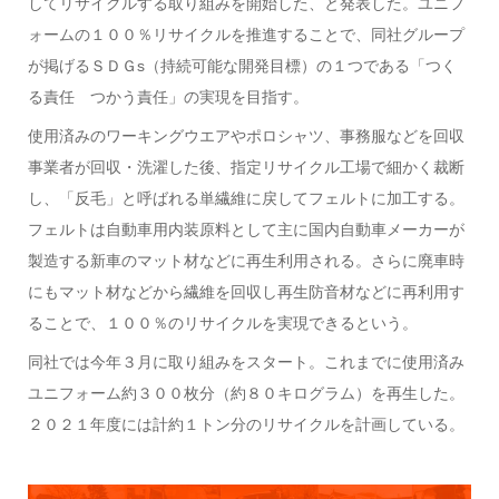
してリサイクルする取り組みを開始した、と発表した。ユニフ
ォームの１００％リサイクルを推進することで、同社グループ
が掲げるＳＤＧs（持続可能な開発目標）の１つである「つく
る責任 つかう責任」の実現を目指す。
使用済みのワーキングウエアやポロシャツ、事務服などを回収
事業者が回収・洗濯した後、指定リサイクル工場で細かく裁断
し、「反毛」と呼ばれる単繊維に戻してフェルトに加工する。
フェルトは自動車用内装原料として主に国内自動車メーカーが
製造する新車のマット材などに再生利用される。さらに廃車時
にもマット材などから繊維を回収し再生防音材などに再利用す
ることで、１００％のリサイクルを実現できるという。
同社では今年３月に取り組みをスタート。これまでに使用済み
ユニフォーム約３００枚分（約８０キログラム）を再生した。
２０２１年度には計約１トン分のリサイクルを計画している。