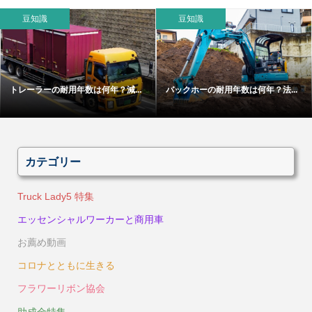
豆知識
豆知識
トレーラーの耐用年数は何年？減...
バックホーの耐用年数は何年？法...
カテゴリー
Truck Lady5 特集
エッセンシャルワーカーと商用車
お薦め動画
コロナとともに生きる
フラワーリボン協会
助成金特集