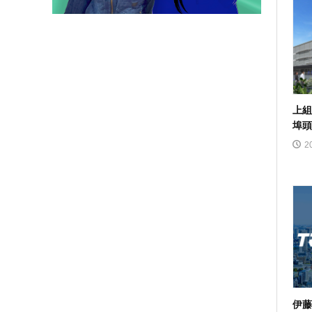
上組
埠頭
2
伊藤