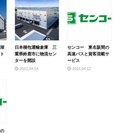
県湖
日本梱包運輸倉庫 三
センコー 東名阪間の
ント
重県鈴鹿市に物流セン
高速バスと貨客混載サ
ターを開設
ービス
2021.04.14
2021.04.12
Ｊの