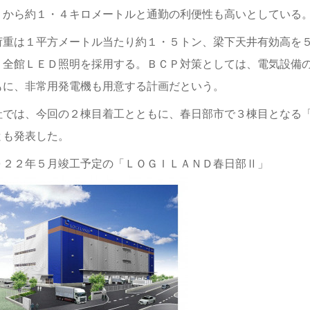
」から約１・４キロメートルと通勤の利便性も高いとしている
荷重は１平方メートル当たり約１・５トン、梁下天井有効高を
、全館ＬＥＤ照明を採用する。ＢＣＰ対策としては、電気設備
もに、非常用発電機も用意する計画だという。
社では、今回の２棟目着工とともに、春日部市で３棟目となる
とも発表した。
０２２年５月竣工予定の「ＬＯＧＩＬＡＮＤ春日部Ⅱ」