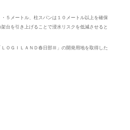
。
５・５メートル、柱スパンは１０メートル以上を確保
の架台を引き上げることで浸水リスクを低減させると
「ＬＯＧＩＬＡＮＤ春日部Ⅲ」の開発用地を取得した