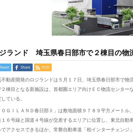
ジランド 埼玉県春日部市で２棟目の物
Tweet
Share
RSS
流不動産開発のロジランドは５月１７日、埼玉県春日部市で物
で２棟目となる新施設は、首都圏エリア向けＥＣ物流センター
定している。
ＬＯＧＩＬＡＮＤ春日部Ⅱ」は敷地面積９７８９平方メートル
道１６号線と国道４号線が交差するエリアに位置し、東北自動
ルでアクセスできるほか、常磐自動車道「柏インターチェンジ