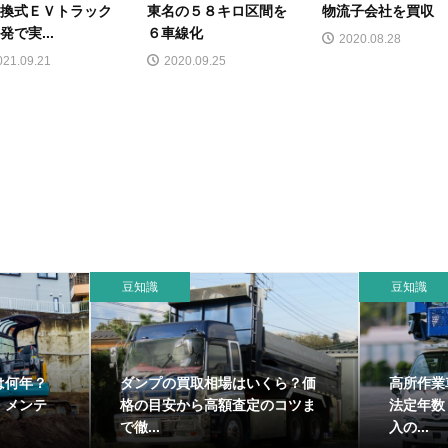
換式ＥＶトラック
東名の５８キロ区間を
物流子会社を買収
発で実...
６車線化
2020.08.28
021.09.21
2020.09.25
豆知識
豆知識
ホイールローダーの車検と法定
発電機
取相場と高
点検｜安全運転と維持管理の完
定の目
全ガイド
解説