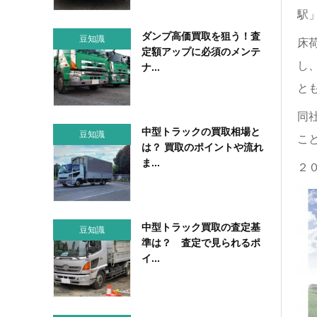
駅
ダンプ高価買取を狙う！査
豆知識
床
定額アップに必須のメンテ
し
ナ...
と
同
中型トラックの買取相場と
豆知識
こ
は？ 買取のポイントや流れ
ま...
２
中型トラック買取の査定基
豆知識
準は？ 査定で見られるポ
イ...