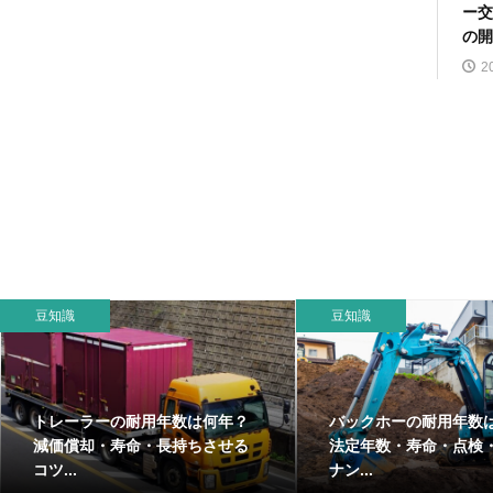
ー交
の開
2
豆知識
豆知識
ダンプの車検完全ガイド｜費
フォークリフトの買
用・期間・確認ポイントまで解
く売るポイント
説