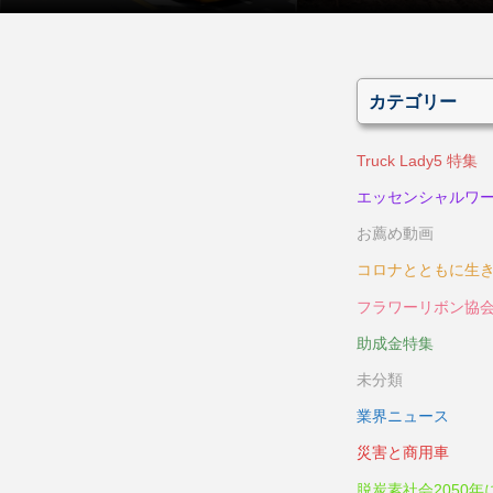
カテゴリー
Truck Lady5 特集
エッセンシャルワ
お薦め動画
コロナとともに生
フラワーリボン協
助成金特集
未分類
業界ニュース
災害と商用車
脱炭素社会2050年