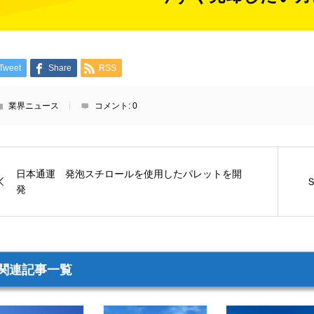
Tweet
Share
RSS
業界ニュース
コメント:
0
日本通運 発泡スチロールを使用したパレットを開
発
関連記事一覧