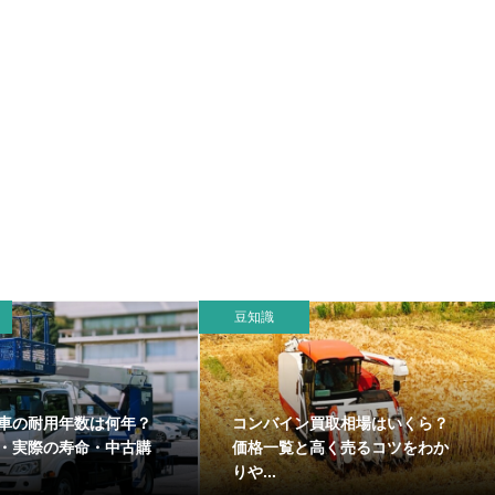
豆知識
買取相場まとめ｜高額査
ダンプの耐用年数は何年？減価
安と売却のコツを詳しく
償却の計算方法や中古ダンプの
耐用...