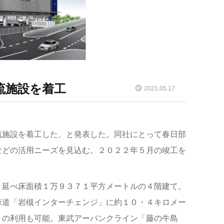
流施設を着工
2021.05.17
流施設を着工した、と発表した。同社にとって春日部
などの活用ニーズを見込む。２０２２年５月の竣工を
、延べ床面積１万９３７１平方メートルの４階建て。
車道「岩槻インターチェンジ」に約１０・４キロメー
」の利用も可能。東武アーバンクライン「藤の牛島