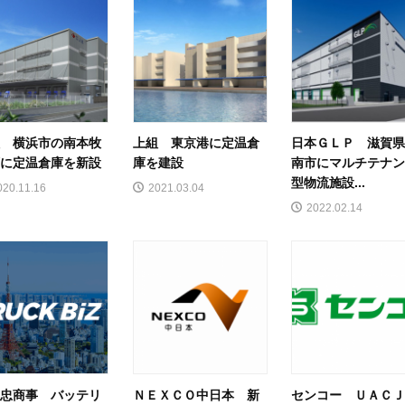
 横浜市の南本牧
上組 東京港に定温倉
日本ＧＬＰ 滋賀
に定温倉庫を新設
庫を建設
南市にマルチテナ
型物流施設...
020.11.16
2021.03.04
2022.02.14
忠商事 バッテリ
ＮＥＸＣＯ中日本 新
センコー ＵＡＣ