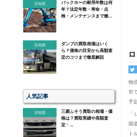
バックホーの耐用年数は何
豆知識
年？法定年数・寿命・点
検・メンテナンスまで徹...
ダンプの買取相場はいく
豆知識
ら？価格の目安から高額査
ロ
定のコツまで徹底解説
物
市
人気記事
予
三菱ふそう買取の相場・価
豆知識
「
格は？買取実績や高額査
国
定・...
ト