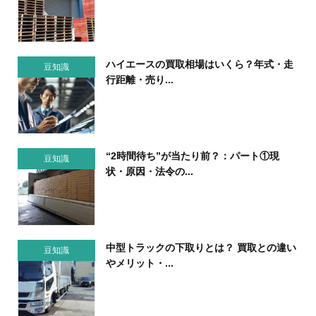
ハイエースの買取相場はいくら？年式・走
豆知識
行距離・売り...
“2時間待ち”が当たり前？：パート①現
豆知識
状・原因・法令の...
中型トラックの下取りとは？ 買取との違い
豆知識
やメリット・...