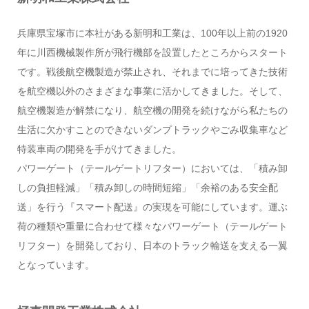
兵庫県宝塚市に本社がある新明和工業は、100年以上前の1920
年に川西機械製作所が飛行機部を設置したところからスタート
です。戦後航空機製造が禁止され、それまでに培ってきた技術
を航空機以外のさまざまな事業に活かしてきました。そして、
航空機製造が解禁になり、航空機の開発を続けながら私たちの
生活に欠かすことのできないダンプトラックやごみ収集車など
特装車両の開発を手がけてきました。
パワーゲート（テールゲートリフター）においては、「積み卸
しの負担軽減」「積み卸しの時間短縮」「余裕のある安全配
送」を行う『スマート配送』の実現を可能にしています。運ぶ
荷の種類や重量に合わせて様々なパワーゲート（テールゲート
リフター）を開発しており、日本のトラック輸送を支える一翼
となっています。