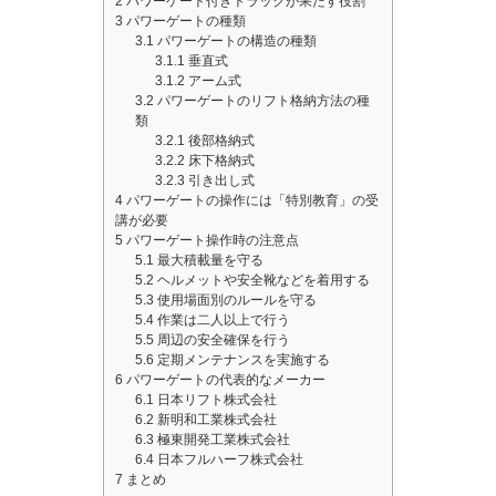
2
パワーゲート付きトラックが果たす役割
3
パワーゲートの種類
3.1
パワーゲートの構造の種類
3.1.1
垂直式
3.1.2
アーム式
3.2
パワーゲートのリフト格納方法の種
類
3.2.1
後部格納式
3.2.2
床下格納式
3.2.3
引き出し式
4
パワーゲートの操作には「特別教育」の受
講が必要
5
パワーゲート操作時の注意点
5.1
最大積載量を守る
5.2
ヘルメットや安全靴などを着用する
5.3
使用場面別のルールを守る
5.4
作業は二人以上で行う
5.5
周辺の安全確保を行う
5.6
定期メンテナンスを実施する
6
パワーゲートの代表的なメーカー
6.1
日本リフト株式会社
6.2
新明和工業株式会社
6.3
極東開発工業株式会社
6.4
日本フルハーフ株式会社
7
まとめ