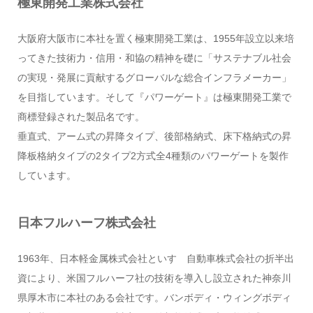
極東開発工業株式会社
大阪府大阪市に本社を置く極東開発工業は、1955年設立以来培
ってきた技術力・信用・和協の精神を礎に「サステナブル社会
の実現・発展に貢献するグローバルな総合インフラメーカー」
を目指しています。そして『パワーゲート』は極東開発工業で
商標登録された製品名です。
垂直式、アーム式の昇降タイプ、後部格納式、床下格納式の昇
降板格納タイプの2タイプ2方式全4種類のパワーゲートを製作
しています。
日本フルハーフ株式会社
1963年、日本軽金属株式会社といすゞ自動車株式会社の折半出
資により、米国フルハーフ社の技術を導入し設立された神奈川
県厚木市に本社のある会社です。バンボディ・ウィングボディ