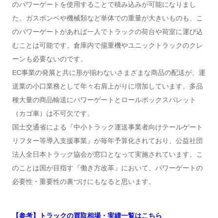
のパワーゲートを使用することで積み込みが可能になりまし
た。ガスボンベや機械類など単体での重量が大きいものも、こ
のパワーゲートがあれば一人でトラックの荷台や荷室に運び込
むことは可能です。倉庫内で揚重機やユニックトラックのクレ
ーンも必要ないのです。
EC事業の発展と共に形が揃わないさまざまな商品の配送が、運
送業の小口業務として年々右肩上がりに増加しています。多品
種大量の商品輸送にパワーゲートとロールボックスパレット
（カゴ車）は不可欠です。
国土交通省による『中小トラック運送事業者向けテールゲート
リフター等導入支援事業』が毎年予算化されており、公益社団
法人全日本トラック協会が窓口となって実施されています。こ
のことは国が目指す『働き方改革』において、パワーゲートの
必要性・重要性の裏づけにもなると思います。
【参考】トラックの買取相場・実績一覧はこちら