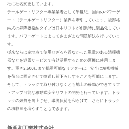
社に社名変更しています。
テールゲートリフター専業業者として半世紀、国内のパワーゲ
ート（テールゲートリフター）業界を牽引しています。後部格
納式の昇降板格納タイプは日本リフトが創業時に製品化してい
ます。パワーゲートによってさまざまな問題解決を行っていま
す。
従来ならば定地点で使用せざるを得なかった重量のある清掃機
器などを巡回サービスで有効活用するための運搬に使用しま
す。重さ2,500㎏まで揚重可能なリフターは、安全に精密機械
を荷台に固定させて輸送し荷下ろしすることを可能にします。
そして、トラックで取り付けなくとも地上の移動ができてリフ
トアップ可能な移動式安全リフトの開発も行っています。トラ
ックの燃費を向上させ、環境負荷を和らげて、さらにトラック
の積載量を増やすこともできます。
新明和工業株式会社