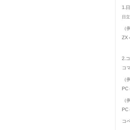
1.
日立
（
ZX
2.
コ
（
PC
（
PC
コ