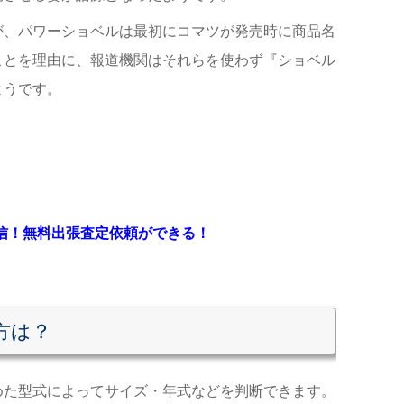
が、パワーショベルは最初に
コマツが発売時に商品名
ことを理由に
、
報道機関はそれらを使わず『ショベル
ようです。
送信！無料出張査定依頼ができる！
方は
？
めた型式によってサイズ・年式などを判断できます
。