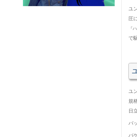
ユ
圧
『ハ
で
ユ
規
日
バ
バ