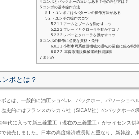
4
ユンボとバックホーの違いはある？他の呼び方は？
5
ユンボの基本操作方法
5.1
・ユンボには4パターンの操作方法がある
5.2
・ユンボの操作のコツ
5.2.1
1.アームとブームを動かすコツ
5.2.2
2.ブレードとクローラを動かすコツ
5.2.3
3.レバーとクローラを動かすコツ
6
ユンボの操作に必要な資格・免許
6.0.1
1.小型車両系建設機械の運転の業務に係る特
6.0.2
2. 車両系建設機械運転技能講習
7
まとめ
ユンボ
とは？
ンボとは、一般的に油圧ショベル、バックホー
、
パワーショベ
。
歴史的にはフランスのシカム社（
SICAM社）のバックホーの
60年代に
入って新三菱重工（現在の三菱重工
）
がライセンス供
称で発売しました。
日本の高度経済成長期と重なり、新幹線、