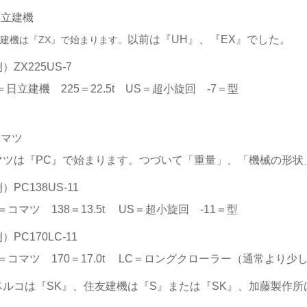
日立建機
以前は『UH』
、『EX』
でした。
建機は『
ZX』
で始まります。
例）
ZX225US-7
＝日立建機 225＝
22.5t US＝超小旋回 -7
＝型
コマツ
マツは『
PC』
で始まります。
つづいて「重量」
、
「機械の形状
例）
PC138US-11
＝コマツ 138
＝13.5t US＝超小旋回
-11
＝型
例）
PC170LC-11
＝コマツ 170
＝1
7.0t LC
＝ロングクローラー（通常より少
ベルコは
『SK』、住友建機は『S』または『SK』
、加藤製作所