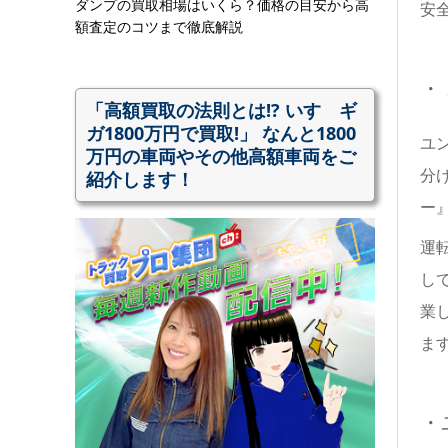
ダンプの買取相場はいくら？価格の目安から高
安
額査定のコツまで徹底解説
・
「高額買取の法則とは!? いすゞギ
ガ1800万円で買取!」 なんと1800
ユ
万円の車両やその他高額車両をご
分
紹介します！
ー
運
し
業
ま
・