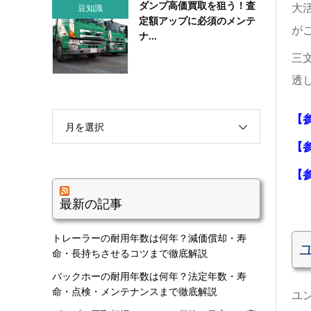
ダンプ高価買取を狙う！査
大
豆知識
定額アップに必須のメンテ
が
ナ...
三
透
【
月を選択
【
【
最新の記事
トレーラーの耐用年数は何年？減価償却・寿
命・長持ちさせるコツまで徹底解説
バックホーの耐用年数は何年？法定年数・寿
命・点検・メンテナンスまで徹底解説
ユ