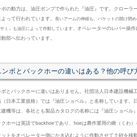
ンボの動力は、油圧ポンプで作られた『油圧』です。
クローラ
によって行われています。
長いアームの伸縮も、バケットの開け閉め
オペレーターのレバー操作
サミ
』
も油圧によって作動しています。
駆動部へ伝わっています。
ユンボとバックホーの違いはある？他の呼び
ンボとバックホーに違いはありません。
社団法人日本建設機械
格（日本工業規格）では『油圧ショベル』と名称しています。
立建機等は、各社とも製品カタログの名称には『油圧ショベル
ックホーは英語で
backhoeで
あり、
hoeは農作業用の鍬（くわ
ケットをオペレーター側にかき込むように作動させて土砂を移