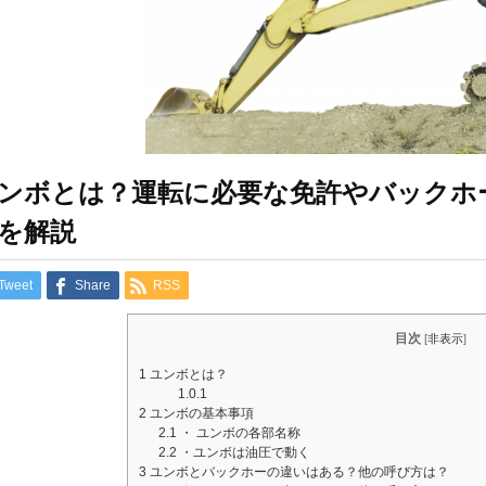
ンボとは？運転に必要な免許やバックホ
を解説
Tweet
Share
RSS
目次
[
非表示
]
1
ユンボとは？
1.0.1
2
ユンボの基本事項
2.1
・ ユンボの各部名称
2.2
・ユンボは油圧で動く
3
ユンボとバックホーの違いはある？他の呼び方は？