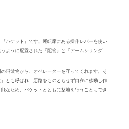
う『バケット』です。
運転席にある操作レバーを使い
這うように配置された『配管』と『アームシリンダ
囲の飛散物から
、
オペレーターを守ってくれます。
そ
道』とも呼ばれ、悪路をものともせず自在に移動し作
可能なため、バケットとともに整地を行うこともでき