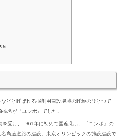
別教育
ルなどと呼ばれる掘削用建設機械の呼称のひとつで
商標名が『
ユンボ』でした
。
与を受け、
1961年に
初めて国産化し
、
『ユンボ』の
東名高速道路の建設、東京オリンピックの施設建設で