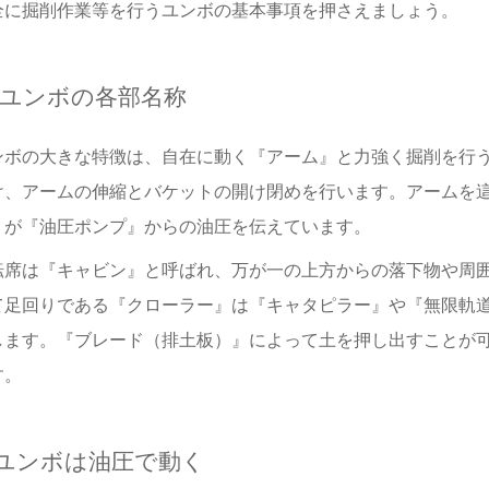
全に掘削作業等を行うユンボの基本事項を押さえましょう。
ユンボの各部名称
ンボの大きな特徴は、自在に動く『アーム』と力強く掘削を行
け、アームの伸縮とバケットの開け閉めを行います。
アームを
』が『油圧ポンプ』からの油圧を伝えています。
転席は『キャビン』と呼ばれ
、
万が一の上方からの落下物や周
て足回りである『クローラー』は『キャタピラー』や『無限軌
します。
『ブレード（排土板）』によって土を押し出すことが
す。
ユンボは油圧で動く