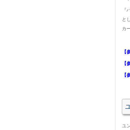
『
と
カ
【
【
【
ユ