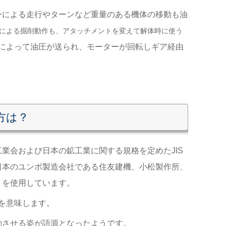
ーによる走行やターンなど
重量のある機体の移動も油
による掘削動作も、アタッチメントを変えて解体時に使う
によって油圧が送られ、モーターが回転しギア経由
方は
？
工業会および日本の鉱工業に関する規格を定めた
JIS
日本のユンボ製造会社である住友建機、小松製作所、
』を使用しています。
）を意味します。
動させる姿が語源となったようです
。