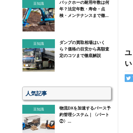
バックホーの耐用年数は何
豆知識
年？法定年数・寿命・点
検・メンテナンスまで徹...
ダンプの買取相場はいく
豆知識
ら？価格の目安から高額査
ユ
定のコツまで徹底解説
い
人気記事
物流DXを加速するバース予
豆知識
約管理システム｜〈パート
②〉...