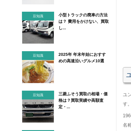
小型トラックの廃車の方法
豆知識
は？ 費用をかけない、買取
し...
2025年 年末年始におすす
豆知識
めの高速沿いグルメ10選
三菱ふそう買取の相場・価
ユ
豆知識
格は？買取実績や高額査
す
定・...
19
名