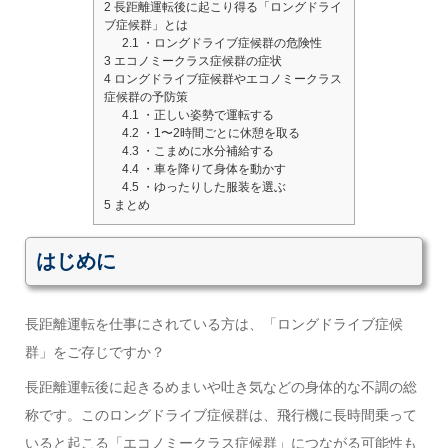
2
長距離運転後に起こり得る「ロングドライ
ブ症候群」とは
2.1
・ロングドライブ症候群の危険性
3
エコノミークラス症候群の症状
4
ロングドライブ症候群やエコノミークラス
症候群の予防策
4.1
・正しい姿勢で運転する
4.2
・1〜2時間ごとに休憩を取る
4.3
・こまめに水分補給する
4.4
・車を降りて身体を動かす
4.5
・ゆったりした服装を選ぶ
5
まとめ
はじめに
長距離運転を仕事にされている方は
、
「ロングドライブ症候
群」をご存じですか？
長距離運転後に起きるめまいや吐き気などの身体的な不調の総
称です。このロングドライブ症候群は、飛行機に長時間乗って
いると起こる「エコノミークラス症候群」につながる可能性も