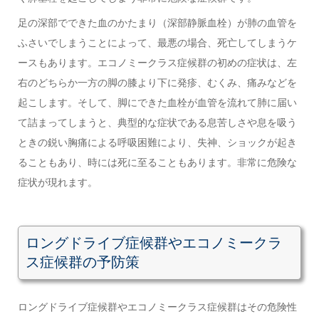
足の深部でできた血のかたまり（深部静脈血栓）が肺の血管を
ふさいでしまうことによって、最悪の場合、死亡してしまうケ
ースもあります。エコノミークラス症候群の初めの症状は
、
左
右のどちらか一方の脚の膝より下に発疹、むくみ、痛みなどを
起こします。
そして、脚にできた血栓が血管を流れて肺に届い
て詰まってしまうと
、
典型的な症状である息苦しさや息を吸う
ときの鋭い胸痛による呼吸困難により、失神、ショックが起き
ることもあり、時には死に至ることもあります
。
非常に危険な
症状が現れます。
ロングドライブ症候群やエコノミークラ
ス症候群
の予防策
ロングドライブ症候群やエコノミークラス症候群
はその危険性