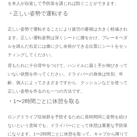
を本人が自覚して予防策を
講じれば
防ぐことができます。
・
正しい姿勢で運転する
正しい姿勢で運転することにより疲労の蓄積は大きく軽減され
ます。正しい運転姿勢は深くシートに腰をかけ、ブレーキペダ
ルを踏んだ右足には膝に少し余裕ができる位置にシートをセッ
ティングしてください。
背もたれに十分背中をつけて、ハンドルに届く手が伸びきって
いない状態を作ってください。ドライバーの身体は性別、年
齢、個人によってさまざまですから、クッションなどを使って
正しい姿勢を作るのも一つの方法です。
・
1
〜
2時間ごとに休憩を取る
ロングドライブ症候群を予防するために長時間同じ姿勢を続け
ないという意味でも
、
ドライバーにとって休憩は重要な予防策
になります。
1〜2時間ごとに休憩を取
って、キャブから降りて