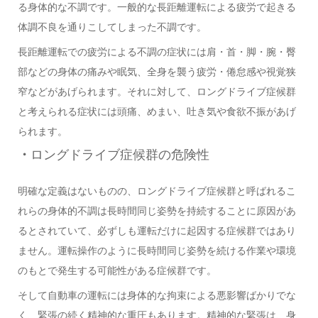
る身体的な不調です。一般的な長距離運転による疲労で起きる
体調不良を通りこしてしまった不調です。
長距離運転での疲労による不調の症状には肩
・
首
・
脚
・
腕
・
臀
部などの身体の痛みや眠気、全身を襲う疲労・倦怠感や視覚狭
窄などがあげられます。それに対して、ロングドライブ症候群
と考えられる症状には頭痛、めまい、吐き気や食欲不振があげ
られます。
・
ロングドライブ症候群の危険性
明確な定義はないものの、ロングドライブ症候群と呼ばれるこ
れらの身体的不調は長時間同じ姿勢を持続することに原因があ
るとされていて、必ずしも運転だけに起因する症候群ではあり
ません。運転操作のように長時間同じ姿勢を続ける作業や環境
のもとで発生する可能性がある症候群です
。
そして自動車の運転には身体的な拘束による悪影響ばかりでな
く、緊張の続く精神的な重圧もあります。精神的な緊張は
、
身