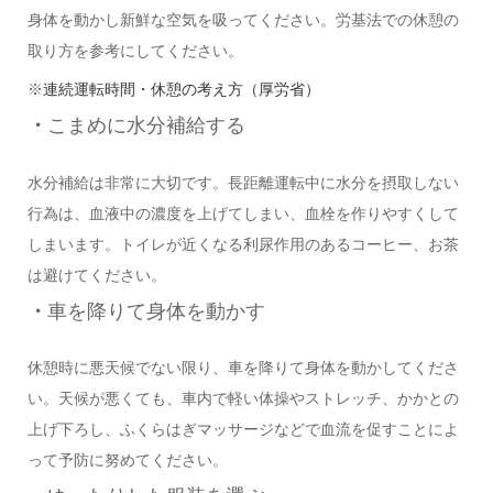
身体を動かし新鮮な空気を吸ってください。労基法での休憩の
取り方を参考にしてください
。
※
連続運転時間・休憩の考え方（厚労省）
・
こまめに水分補給する
水分補給は非常に大切です
。
長距離運転中に水分を摂取しない
行為は、血液中の濃度を上げてしまい
、
血栓を作りやすくして
しまいます。
トイレが近くなる利尿作用のあるコーヒー、お茶
は避けてください。
・
車を降りて身体を動かす
休憩時に悪天候でない限り、
車を降りて身体を動か
してくださ
い。
天候が悪く
て
も、車内で
軽い体操やストレッチ、かかとの
上げ下ろし、ふくらはぎマッサージ
など
で血流を促す
ことによ
って予防に努めてください。