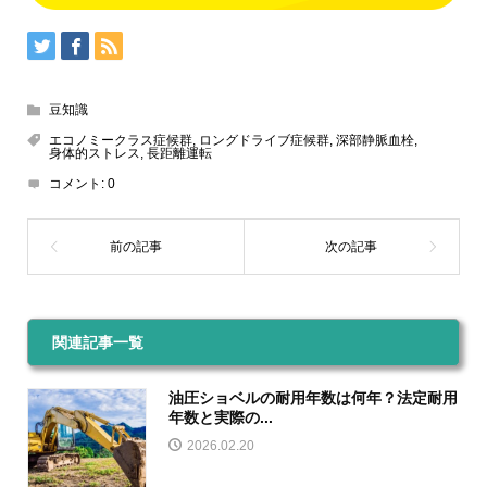
豆知識
エコノミークラス症候群
,
ロングドライブ症候群
,
深部静脈血栓
,
身体的ストレス
,
長距離運転
コメント:
0
関連記事一覧
油圧ショベルの耐用年数は何年？法定耐用
年数と実際の...
2026.02.20