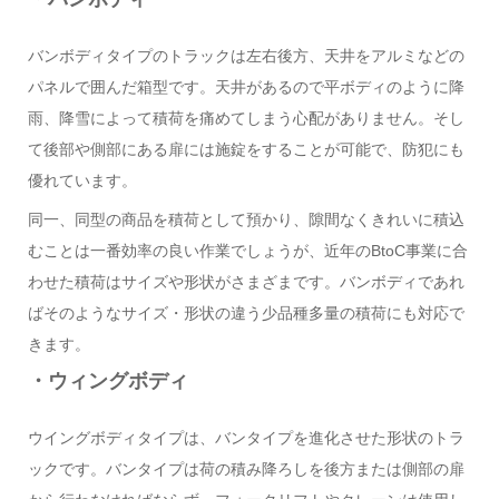
バンボディタイプのトラックは左右後方、天井をアルミなどの
パネルで囲んだ箱型です。天井があるので平ボディのように降
雨、降雪によって積荷を痛めてしまう心配がありません。そし
て後部や側部にある扉には施錠をすることが可能で、防犯にも
優れています。
同一、同型の商品を積荷として預かり、隙間なくきれいに積込
むことは一番効率の良い作業でしょうが、近年のBtoC事業に合
わせた積荷はサイズや形状がさまざまです。バンボディであれ
ばそのようなサイズ・形状の違う少品種多量の積荷にも対応で
きます。
・ウィングボディ
ウイングボディタイプは、バンタイプを進化させた形状のトラ
ックです。バンタイプは荷の積み降ろしを後方または側部の扉