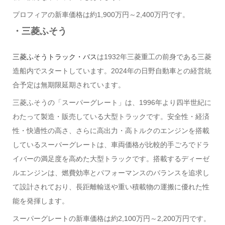
プロフィアの新車価格は約1,900万円～2,400万円です。
・三菱ふそう
三菱ふそうトラック・バス
は1932年三菱重工の前身である三菱
造船内でスタートしています。2024年の日野自動車との経営統
合予定は無期限延期されています。
三菱ふそうの「スーパーグレート」は、1996年より四半世紀に
わたって製造・販売している大型トラックです。安全性・経済
性・快適性の高さ、さらに高出力・高トルクのエンジンを搭載
しているスーパーグレートは、車両価格が比較的手ごろでドラ
イバーの満足度を高めた大型トラックです。搭載するディーゼ
ルエンジンは、燃費効率とパフォーマンスのバランスを追求し
て設計されており、長距離輸送や重い積載物の運搬に優れた性
能を発揮します。
スーパーグレートの新車価格は約2,100万円～2,200万円です。