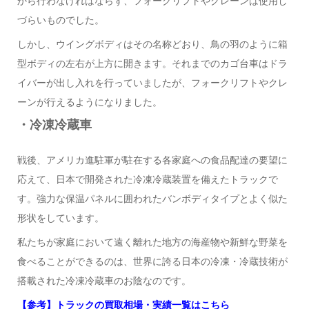
から行わなければならず、フォークリフトやクレーンは使用し
づらいものでした。
しかし、ウイングボディはその名称どおり、鳥の羽のように箱
型ボディの左右が上方に開きます。それまでのカゴ台車はドラ
イバーが出し入れを行っていましたが、フォークリフトやクレ
ーンが行えるようになりました。
・冷凍冷蔵車
戦後、アメリカ進駐軍が駐在する各家庭への食品配達の要望に
応えて、日本で開発された冷凍冷蔵装置を備えたトラックで
す。強力な保温パネルに囲われたバンボディタイプとよく似た
形状をしています。
私たちが家庭において遠く離れた地方の海産物や新鮮な野菜を
食べることができるのは、世界に誇る日本の冷凍・冷蔵技術が
搭載された冷凍冷蔵車のお陰なのです。
【参考】トラックの買取相場・実績一覧はこちら