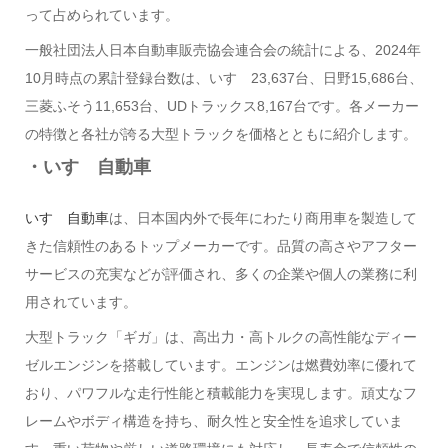
って占められています。
一般社団法人日本自動車販売協会連合会の統計による、2024年
10月時点の累計登録台数は、いすゞ23,637台、日野15,686台、
三菱ふそう11,653台、UDトラックス8,167台です。各メーカー
の特徴と各社が誇る大型トラックを価格とともに紹介します。
・いすゞ自動車
いすゞ自動車
は、日本国内外で長年にわたり商用車を製造して
きた信頼性のあるトップメーカーです。品質の高さやアフター
サービスの充実などが評価され、多くの企業や個人の業務に利
用されています。
大型トラック「ギガ」は、高出力・高トルクの高性能なディー
ゼルエンジンを搭載しています。エンジンは燃費効率に優れて
おり、パワフルな走行性能と積載能力を実現します。頑丈なフ
レームやボディ構造を持ち、耐久性と安全性を追求していま