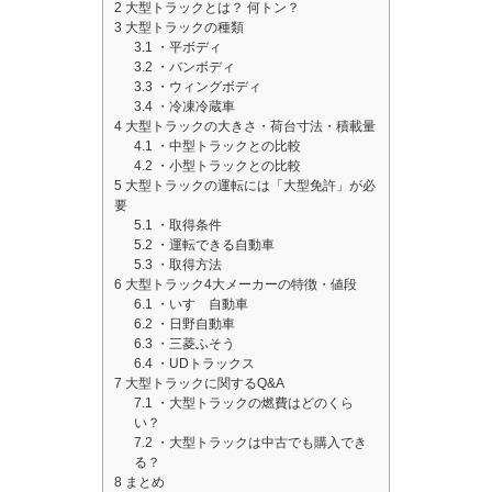
2
大型トラックとは？ 何トン？
3
大型トラックの種類
3.1
・平ボディ
3.2
・バンボディ
3.3
・ウィングボディ
3.4
・冷凍冷蔵車
4
大型トラックの大きさ・荷台寸法・積載量
4.1
・中型トラックとの比較
4.2
・小型トラックとの比較
5
大型トラックの運転には「大型免許」が必
要
5.1
・取得条件
5.2
・運転できる自動車
5.3
・取得方法
6
大型トラック4大メーカーの特徴・値段
6.1
・いすゞ自動車
6.2
・日野自動車
6.3
・三菱ふそう
6.4
・UDトラックス
7
大型トラックに関するQ&A
7.1
・大型トラックの燃費はどのくら
い？
7.2
・大型トラックは中古でも購入でき
る？
8
まとめ