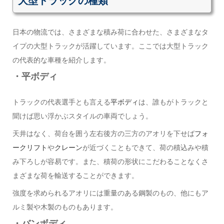
大型トラックの種類
日本の物流では、さまざまな積み荷に合わせた、さまざまなタ
イプの大型トラックが活躍しています。ここでは大型トラック
の代表的な車種を紹介します。
・平ボディ
トラックの代表選手とも言える
平ボディ
は、誰もがトラックと
聞けば思い浮かぶスタイルの車両でしょう。
天井はなく、荷台を囲う左右後方の三方のアオリを下せば
フォ
ークリフト
や
クレーン
が近づくこともできて、荷の積込みや積
み下ろしが容易です。また、積荷の形状にこだわることなくさ
まざまな荷を輸送することができます。
強度を求められるアオリには重量のある鋼製のもの、他にもア
ルミ製や木製のものもあります。
・バンボディ