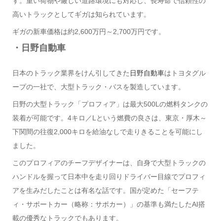
す。重い荷物や厳しい道路環境にも対応し、長寿命で信頼性の
高いトラックとしてギガは知られています。
ギガの新車価格は約2,600万円～2,700万円です。
・日野自動車
日本のトラック業界をけん引してきた
日野自動車
はトヨタグル
ープの一社で、大型トラック・バスを製造しています。
日野の大型トラック「プロフィア」は最大500Lの燃料タンクの
装着が可能です。4キロ／Lという燃費の良さは、東京・厚木～
下関間の往復2,000キロを給油なしで走りきることを可能にし
ました。
このプロフィアのチーフデザイナーは、自身で大型トラックの
ハンドルを握って日本中を走り回りドライバー目線でプロフィ
アを生みだしたことは有名な話です。国が定めた「セーフテ
ィ・サポートカー（略称：サポカー）」の基準も満たしたAI搭
載の優秀なトラックでもあります。