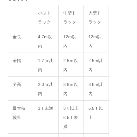
小型ト
中型ト
大型ト
ラック
ラック
ラック
全長
4.7m
以
12m
以
12m
以
内
内
内
全幅
1.7
ｍ以
2.5
ｍ以
2.5m
以
内
内
内
全高
2.0
ｍ以
3.8
ｍ以
3.8m
以
内
内
内
最大積
3
ｔ未満
3
ｔ以上
6.5
ｔ以
載量
6.5
ｔ未
上
満