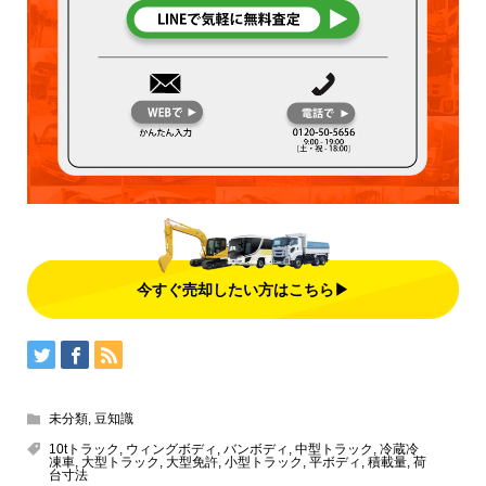
今すぐ売却したい方はこちら▶
未分類
,
豆知識
10tトラック
,
ウィングボディ
,
バンボディ
,
中型トラック
,
冷蔵冷
凍車
,
大型トラック
,
大型免許
,
小型トラック
,
平ボディ
,
積載量
,
荷
台寸法