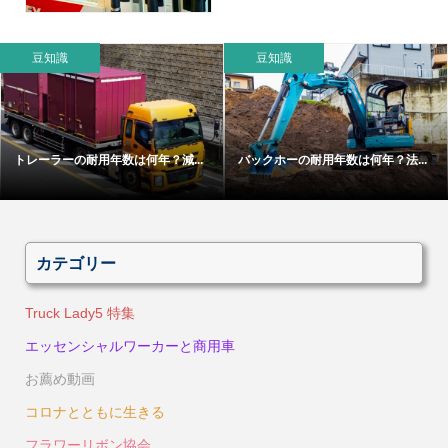
豆知識
豆知識
トレーラーの耐用年数は何年？減...
バックホーの耐用年数は何年？法...
カテゴリー
Truck Lady5 特集
エッセンシャルワーカーと商用車
お薦め動画
コロナとともに生きる
フラワーリボン協会