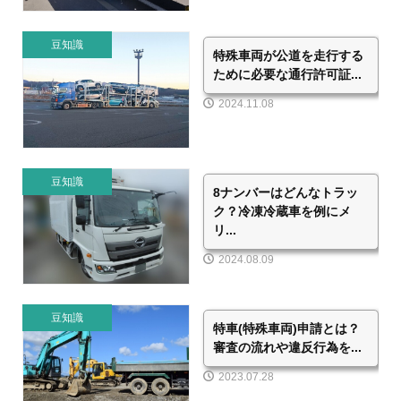
豆知識
特殊車両が公道を走行する
ために必要な通行許可証...
2024.11.08
豆知識
8ナンバーはどんなトラッ
ク？冷凍冷蔵車を例にメ
リ...
2024.08.09
豆知識
特車(特殊車両)申請とは？
審査の流れや違反行為を...
2023.07.28