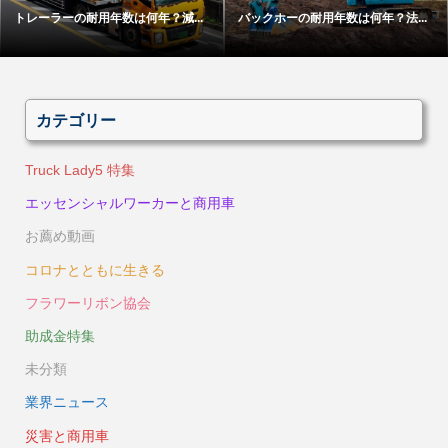
トレーラーの耐用年数は何年？減...
バックホーの耐用年数は何年？法...
カテゴリー
Truck Lady5 特集
エッセンシャルワーカーと商用車
お薦め動画
コロナとともに生きる
フラワーリボン協会
助成金特集
未分類
業界ニュース
災害と商用車