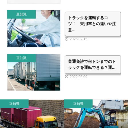
豆知識
トラックを運転するコ
ツ！ 乗用車との違いや注
意...
2025.02.15
豆知識
普通免許で何トンまでのト
ラックを運転できる？運...
2022.03.09
豆知識
豆知識