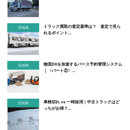
トラック買取の査定基準は？ 査定で見ら
豆知識
れるポイント...
物流DXを加速するバース予約管理システム
豆知識
｜〈パート②〉...
車検切れ vs 一時抹消｜中古トラックはど
豆知識
っちがお得？...