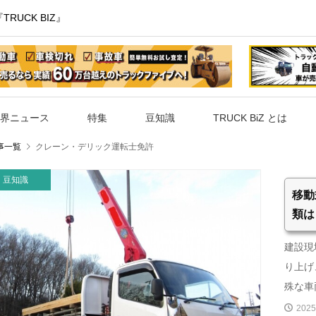
UCK BIZ』
界ニュース
特集
豆知識
TRUCK BiZ とは
事一覧
クレーン・デリック運転士免許
豆知識
移動
類は
建設現
り上げ
殊な車両
2025