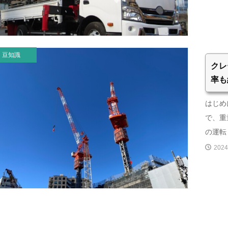
豆知識
クレ
率も
はじめ
で、重
の運転・
2024