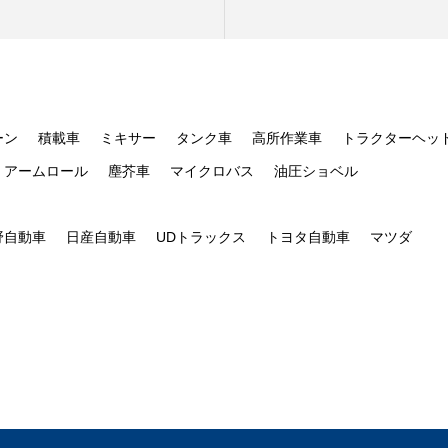
ーン
積載車
ミキサー
タンク車
高所作業車
トラクターヘッ
アームロール
塵芥車
マイクロバス
油圧ショベル
野自動車
日産自動車
UDトラックス
トヨタ自動車
マツダ