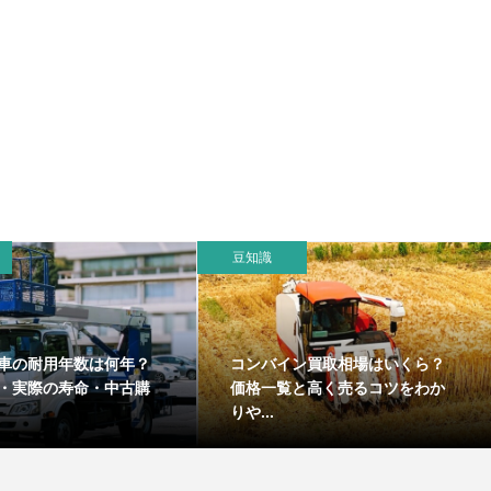
豆知識
車の耐用年数は何年？
コンバイン買取相場はいくら？
・実際の寿命・中古購
価格一覧と高く売るコツをわか
りや...