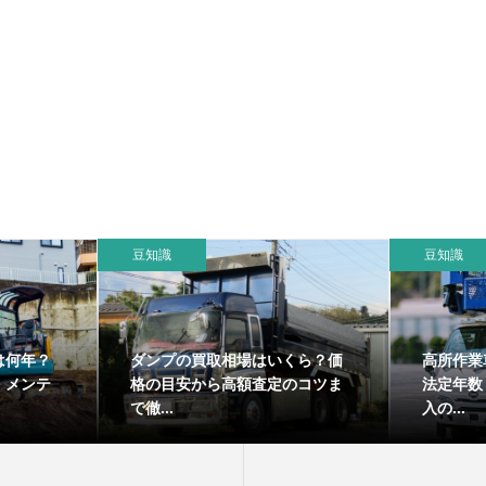
豆知識
豆知識
は何年？
ダンプの買取相場はいくら？価
高所作業
・メンテ
格の目安から高額査定のコツま
法定年数
で徹...
入の...