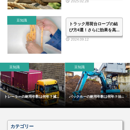
2025.02.28
豆知識
トラック用荷台ロープの結
び方4選！さらに効果を高...
2024.09.12
豆知識
豆知識
トレーラーの耐用年数は何年？減...
バックホーの耐用年数は何年？法...
カテゴリー