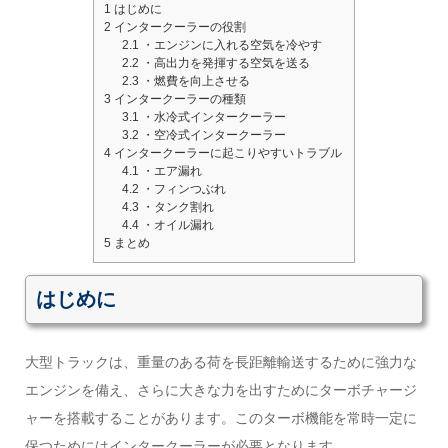
1
はじめに
2
インタークーラーの役割
2.1
・エンジンに入れる空気を冷やす
2.2
・高出力を発揮する空気を送る
2.3
・燃費を向上させる
3
インタークーラーの種類
3.1
・水冷式インタークーラー
3.2
・空冷式インタークーラー
4
インタークーラーに起こりやすいトラブル
4.1
・エア漏れ
4.2
・フィンつぶれ
4.3
・タンク割れ
4.4
・オイル漏れ
5
まとめ
はじめに
大型トラックは、重量のある荷を長距離輸送するために強力な
エンジンを備え、さらに大きな力を出すためにターボチャージ
ャーを搭載することがあります。このターボ機能を常時一定に
保つためにはインタークーラーが必要となります。