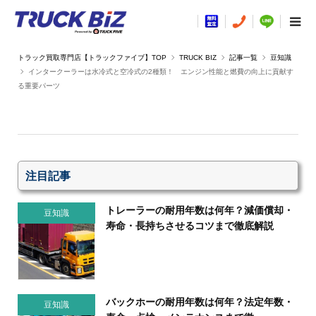
TRUCK BIZ
記事一覧
豆知識
インタークーラーは水冷式と空冷式の2種類！ エンジン性能と燃費の向上に貢献す
る重要パーツ
注目記事
トレーラーの耐用年数は何年？減価償却・
豆知識
寿命・長持ちさせるコツまで徹底解説
バックホーの耐用年数は何年？法定年数・
豆知識