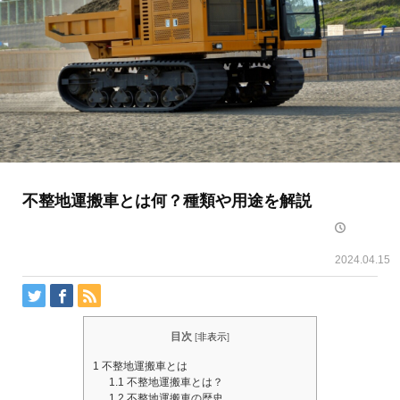
不整地運搬車とは何？種類や用途を解説
2024.04.15
目次
[
非表示
]
1
不整地運搬車とは
1.1
不整地運搬車とは？
1.2
不整地運搬車の歴史