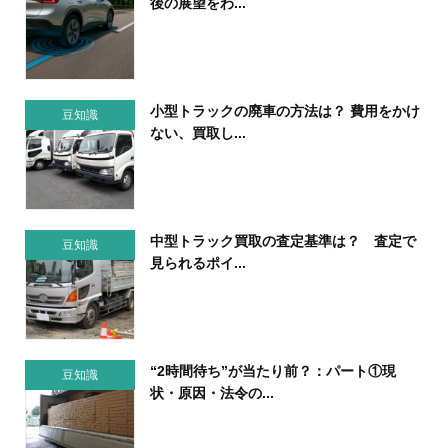
後の展望をわ...
小型トラックの廃車の方法は？ 費用をかけ
豆知識
ない、買取し...
中型トラック買取の査定基準は？ 査定で
豆知識
見られるポイ...
“2時間待ち”が当たり前？：パート①現
豆知識
状・原因・法令の...