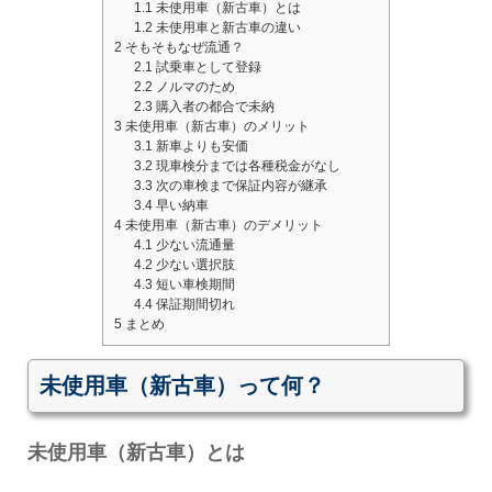
1.1
未使用車（新古車）とは
1.2
未使用車と新古車の違い
2
そもそもなぜ流通？
2.1
試乗車として登録
2.2
ノルマのため
2.3
購入者の都合で未納
3
未使用車（新古車）のメリット
3.1
新車よりも安価
3.2
現車検分までは各種税金がなし
3.3
次の車検まで保証内容が継承
3.4
早い納車
4
未使用車（新古車）のデメリット
4.1
少ない流通量
4.2
少ない選択肢
4.3
短い車検期間
4.4
保証期間切れ
5
まとめ
未使用車（新古車）って何？
未使用車（新古車）とは