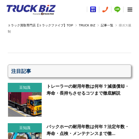
TRUCK BIZ
記事一覧
排ガス規
制
注目記事
トレーラーの耐用年数は何年？減価償却・
豆知識
寿命・長持ちさせるコツまで徹底解説
バックホーの耐用年数は何年？法定年数・
豆知識
寿命・点検・メンテナンスまで徹...