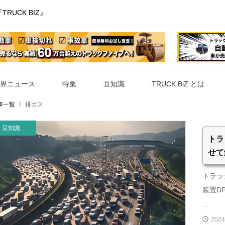
UCK BIZ』
界ニュース
特集
豆知識
TRUCK BiZ とは
事一覧
排ガス
豆知識
トラ
せて
トラッ
装置D
...
2024