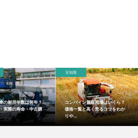
豆知識
車の耐用年数は何年？
コンバイン買取相場はいくら？
・実際の寿命・中古購
価格一覧と高く売るコツをわか
りや...