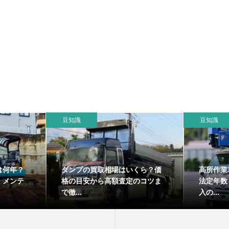
豆知識
豆知識
は何年？
ダンプの買取相場はいくら？価
高所作業
・メンテ
格の目安から高額査定のコツま
法定年数
で徹...
入の...