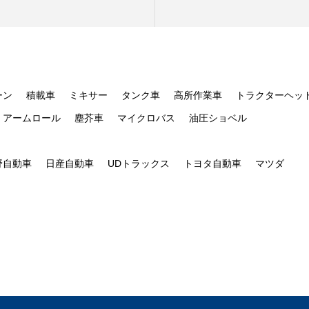
ーン
積載車
ミキサー
タンク車
高所作業車
トラクターヘッ
アームロール
塵芥車
マイクロバス
油圧ショベル
野自動車
日産自動車
UDトラックス
トヨタ自動車
マツダ