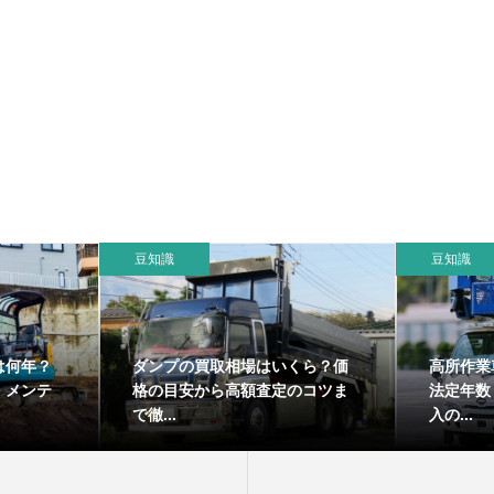
豆知識
豆知識
は何年？
ダンプの買取相場はいくら？価
高所作業
・メンテ
格の目安から高額査定のコツま
法定年数
で徹...
入の...