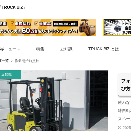
UCK BIZ』
界ニュース
特集
豆知識
TRUCK BiZ とは
事一覧
作業開始前点検
豆知識
フォ
び方
使わな
殊自動
スペース
2025