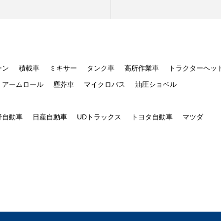
ーン
積載車
ミキサー
タンク車
高所作業車
トラクターヘッ
アームロール
塵芥車
マイクロバス
油圧ショベル
野自動車
日産自動車
UDトラックス
トヨタ自動車
マツダ