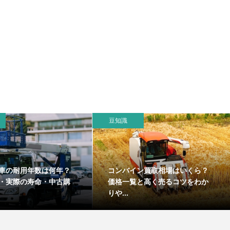
豆知識
車の耐用年数は何年？
コンバイン買取相場はいくら？
・実際の寿命・中古購
価格一覧と高く売るコツをわか
りや...