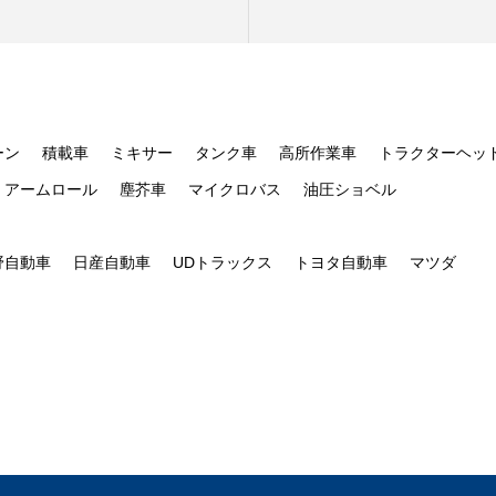
ーン
積載車
ミキサー
タンク車
高所作業車
トラクターヘッ
アームロール
塵芥車
マイクロバス
油圧ショベル
野自動車
日産自動車
UDトラックス
トヨタ自動車
マツダ