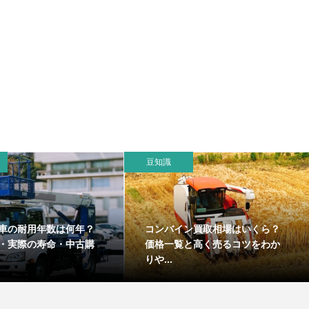
豆知識
車の耐用年数は何年？
コンバイン買取相場はいくら？
・実際の寿命・中古購
価格一覧と高く売るコツをわか
りや...