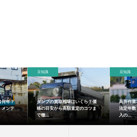
豆知識
豆知識
は何年？
ダンプの買取相場はいくら？価
高所作業
・メンテ
格の目安から高額査定のコツま
法定年数
で徹...
入の...