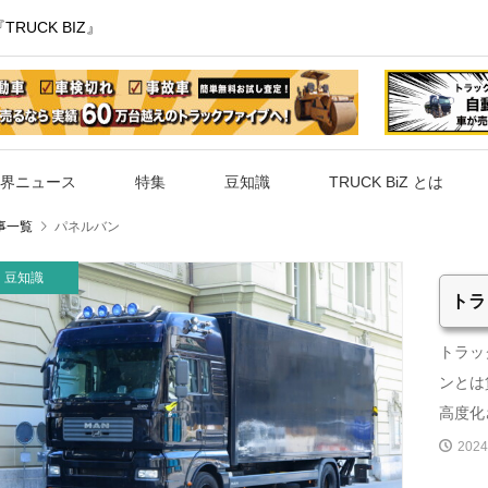
UCK BIZ』
界ニュース
特集
豆知識
TRUCK BiZ とは
事一覧
パネルバン
豆知識
トラ
トラッ
ンとは
高度化さ
2024