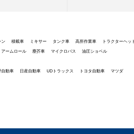
ーン
積載車
ミキサー
タンク車
高所作業車
トラクターヘッ
アームロール
塵芥車
マイクロバス
油圧ショベル
野自動車
日産自動車
UDトラックス
トヨタ自動車
マツダ