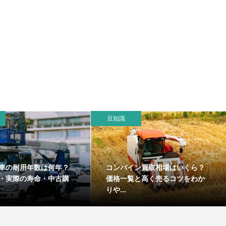
豆知識
車の耐用年数は何年？
コンバイン買取相場はいくら？
・実際の寿命・中古購
価格一覧と高く売るコツをわか
りや...