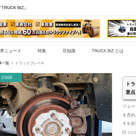
UCK BIZ』
界ニュース
特集
豆知識
TRUCK BiZ とは
事一覧
トラックブレーキ
豆知識
トラ
意点
フェー
を含め
キを必要
2023