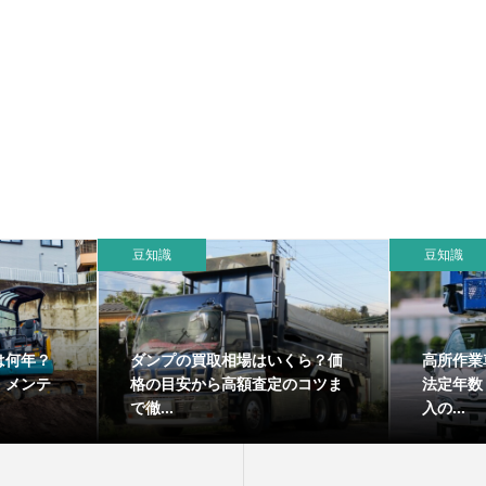
豆知識
豆知識
は何年？
ダンプの買取相場はいくら？価
高所作業
・メンテ
格の目安から高額査定のコツま
法定年数
で徹...
入の...