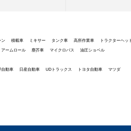
ーン
積載車
ミキサー
タンク車
高所作業車
トラクターヘッ
アームロール
塵芥車
マイクロバス
油圧ショベル
野自動車
日産自動車
UDトラックス
トヨタ自動車
マツダ