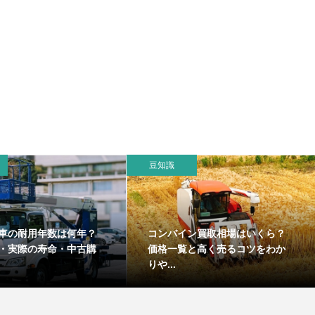
豆知識
車の耐用年数は何年？
コンバイン買取相場はいくら？
・実際の寿命・中古購
価格一覧と高く売るコツをわか
りや...