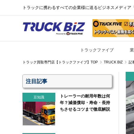
トラックに携わるすべての企業様に送るビジネスメディア『TR
トラックファイブ
業
TRUCK BIZ
記
注目記事
トレーラーの耐用年数は何
豆知識
年？減価償却・寿命・長持
ちさせるコツまで徹底解説