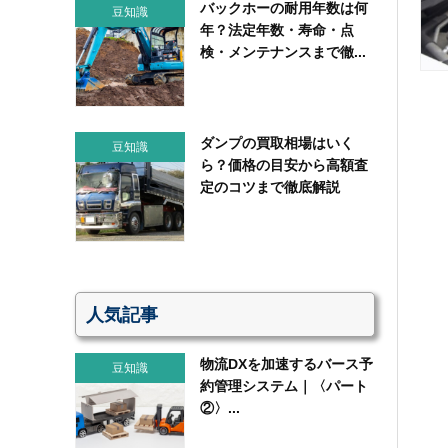
バックホーの耐用年数は何
豆知識
年？法定年数・寿命・点
検・メンテナンスまで徹...
ダンプの買取相場はいく
豆知識
ら？価格の目安から高額査
定のコツまで徹底解説
人気記事
物流DXを加速するバース予
豆知識
約管理システム｜〈パート
②〉...