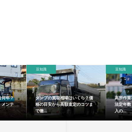
豆知識
豆知識
は何年？
ダンプの買取相場はいくら？価
高所作業
・メンテ
格の目安から高額査定のコツま
法定年数
で徹...
入の...