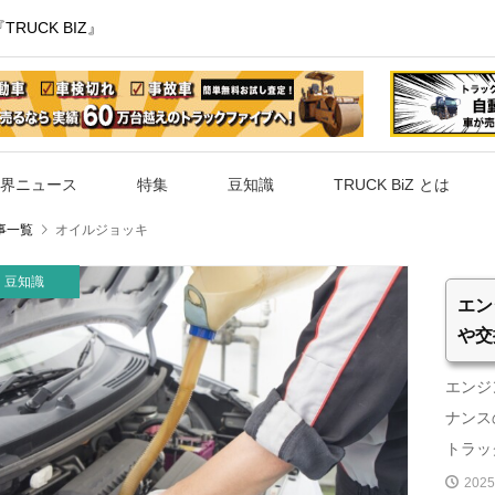
UCK BIZ』
界ニュース
特集
豆知識
TRUCK BiZ とは
事一覧
オイルジョッキ
豆知識
エン
や交
エンジ
ナンス
トラック
2025