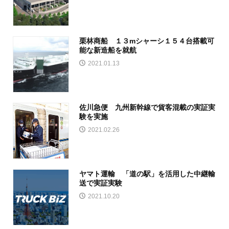
栗林商船 １３mシャーシ１５４台搭載可
能な新造船を就航
2021.01.13
佐川急便 九州新幹線で貨客混載の実証実
験を実施
2021.02.26
ヤマト運輸 「道の駅」を活用した中継輸
送で実証実験
2021.10.20