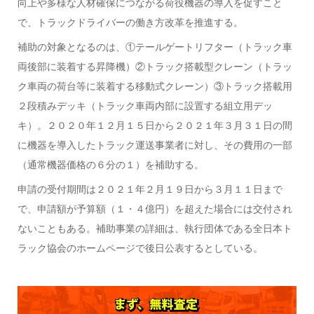
向上や多様な人材確保につながる荷役機器の導入を促すこと
で、トラックドライバーの働き方改革を推進する。
補助の対象となるのは、①テールゲートリフター（トラック車
両後部に装着する昇降機）②トラック搭載型クレーン（トラッ
ク車両の荷台等に装着する移動式クレーン）③トラック搭載用
２段積みデッキ（トラック車両内部に設置する組立用デッ
キ）。２０２０年１２月１５日から２０２１年３月３１日の間
に機器を導入したトラック運送事業者に対し、その費用の一部
（通常機器価格の６分の１）を補助する。
申請の受付期間は２０２１年２月１９日から３月１１日まで
で、申請額が予算額（１・４億円）を超えた場合には交付され
ないこともある。補助事業の詳細は、執行団体である全日本ト
ラック協会のホームページで後日公表するとしている。