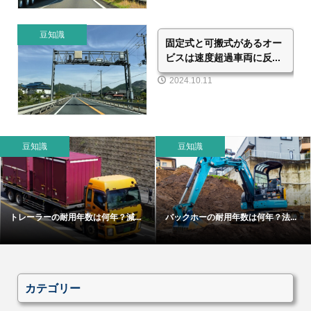
豆知識
固定式と可搬式があるオー
ビスは速度超過車両に反...
2024.10.11
豆知識
豆知識
トレーラーの耐用年数は何年？減...
バックホーの耐用年数は何年？法...
カテゴリー