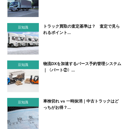
トラック買取の査定基準は？ 査定で見ら
豆知識
れるポイント...
物流DXを加速するバース予約管理システム
豆知識
｜〈パート②〉...
車検切れ vs 一時抹消｜中古トラックはど
豆知識
っちがお得？...