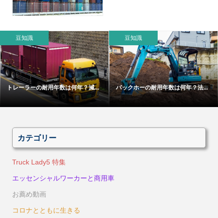
豆知識
豆知識
トレーラーの耐用年数は何年？減...
バックホーの耐用年数は何年？法...
カテゴリー
Truck Lady5 特集
エッセンシャルワーカーと商用車
お薦め動画
コロナとともに生きる