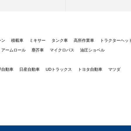
ーン
積載車
ミキサー
タンク車
高所作業車
トラクターヘッ
アームロール
塵芥車
マイクロバス
油圧ショベル
野自動車
日産自動車
UDトラックス
トヨタ自動車
マツダ