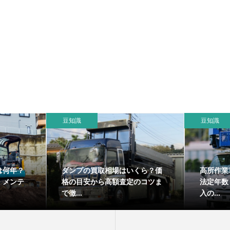
豆知識
豆知識
は何年？
ダンプの買取相場はいくら？価
高所作業
・メンテ
格の目安から高額査定のコツま
法定年数
で徹...
入の...