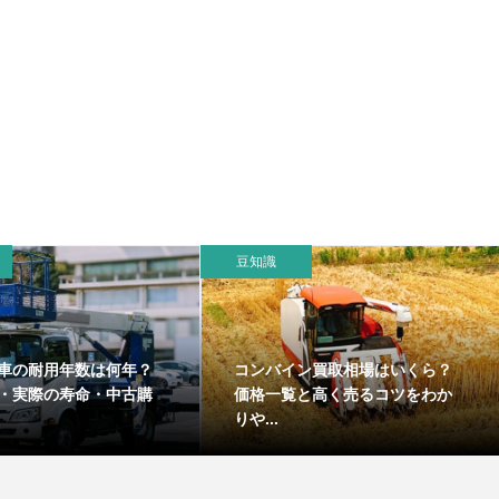
豆知識
車の耐用年数は何年？
コンバイン買取相場はいくら？
・実際の寿命・中古購
価格一覧と高く売るコツをわか
りや...