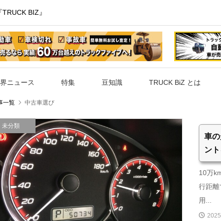
UCK BIZ』
界ニュース
特集
豆知識
TRUCK BiZ とは
事一覧
中古車選び
未分類
車の
ント
10万
行距離
用...
2025