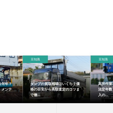
豆知識
豆知識
は何年？
ダンプの買取相場はいくら？価
高所作業
・メンテ
格の目安から高額査定のコツま
法定年数
で徹...
入の...