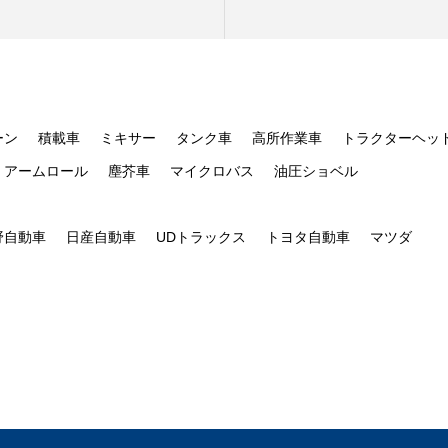
ーン
積載車
ミキサー
タンク車
高所作業車
トラクターヘッ
アームロール
塵芥車
マイクロバス
油圧ショベル
野自動車
日産自動車
UDトラックス
トヨタ自動車
マツダ