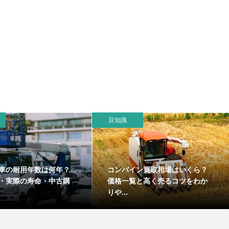
豆知識
車の耐用年数は何年？
コンバイン買取相場はいくら？
・実際の寿命・中古購
価格一覧と高く売るコツをわか
りや...