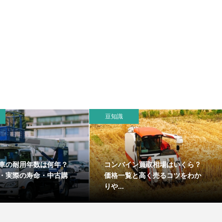
豆知識
車の耐用年数は何年？
コンバイン買取相場はいくら？
・実際の寿命・中古購
価格一覧と高く売るコツをわか
りや...