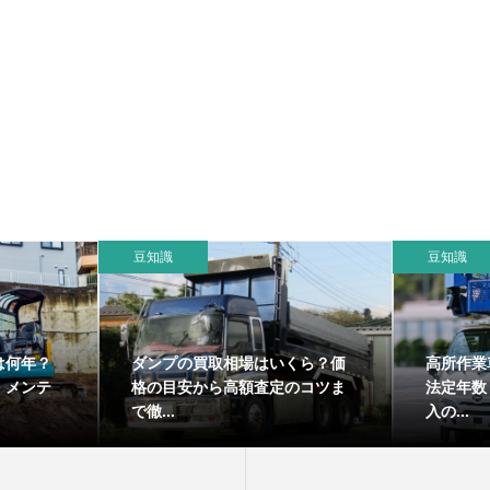
豆知識
豆知識
は何年？
ダンプの買取相場はいくら？価
高所作業
・メンテ
格の目安から高額査定のコツま
法定年数
で徹...
入の...