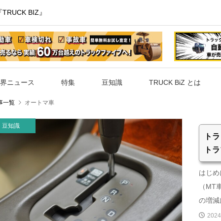
UCK BIZ』
界ニュース
特集
豆知識
TRUCK BiZ とは
事一覧
オートマ車
豆知識
トラ
トラ
はじめ
（MT
の増減に
2024