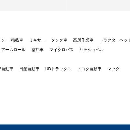
ーン
積載車
ミキサー
タンク車
高所作業車
トラクターヘッ
アームロール
塵芥車
マイクロバス
油圧ショベル
野自動車
日産自動車
UDトラックス
トヨタ自動車
マツダ