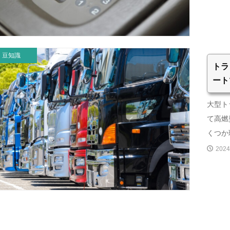
豆知識
トラ
ート
大型ト
て高燃
くつか理
2024