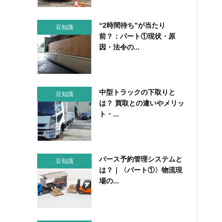
“2時間待ち”が当たり
豆知識
前？：パート①現状・原
因・法令の...
中型トラックの下取りと
豆知識
は？ 買取との違いやメリッ
ト・...
バース予約管理システムと
豆知識
は？｜〈パート①〉物流現
場の...