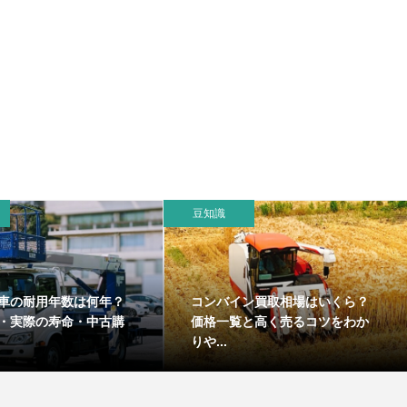
豆知識
車の耐用年数は何年？
コンバイン買取相場はいくら？
・実際の寿命・中古購
価格一覧と高く売るコツをわか
りや...