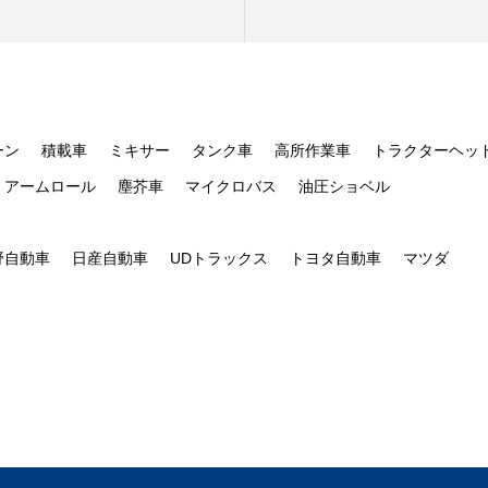
ーン
積載車
ミキサー
タンク車
高所作業車
トラクターヘッ
アームロール
塵芥車
マイクロバス
油圧ショベル
野自動車
日産自動車
UDトラックス
トヨタ自動車
マツダ