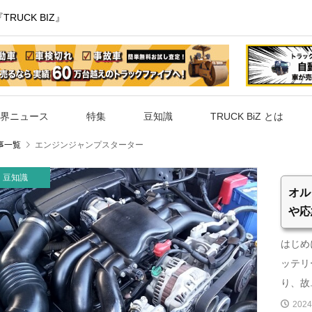
UCK BIZ』
界ニュース
特集
豆知識
TRUCK BiZ とは
事一覧
エンジンジャンプスターター
豆知識
オル
や応
はじめ
ッテリ
り、故.
2024