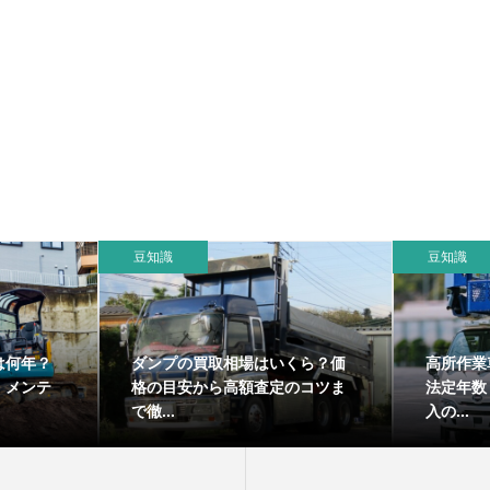
豆知識
豆知識
は何年？
ダンプの買取相場はいくら？価
高所作業
・メンテ
格の目安から高額査定のコツま
法定年数
で徹...
入の...