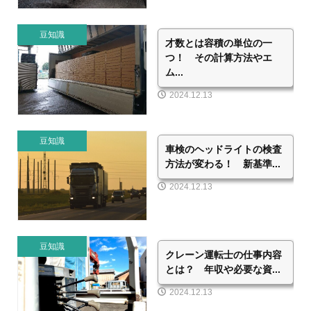
豆知識
才数とは容積の単位の一
つ！ その計算方法やエ
ム...
2024.12.13
豆知識
車検のヘッドライトの検査
方法が変わる！ 新基準...
2024.12.13
豆知識
クレーン運転士の仕事内容
とは？ 年収や必要な資...
2024.12.13